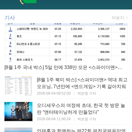
기사
더보기
[8월 1주 국내 박스] 5일 만에 338만 모은 <스파이더맨> 극장가 235% 대반등, <호프>는 400만 돌파
[8월 1주 북미 박스] <스파이더맨> 역대 최고
오프닝, 7년만에 <엔드게임> 기록 갈아치워
2026-08-04 08:52:00
|
박은영 기자
오디세우스의 여정에 초대, 한국 첫 방문 놀
란 “엔터테이닝하게 만들었다”
2026-08-04 11:00:24
|
박은영 기자
안재홍과 함께하는 제22회 제천국제음악영