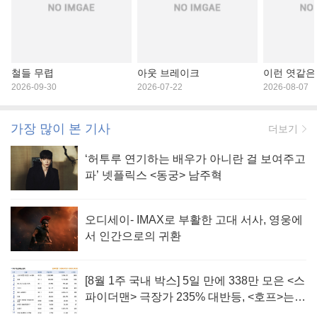
철들 무렵
아웃 브레이크
이런 엿같은
2026-09-30
2026-07-22
2026-08-07
가장 많이 본 기사
더보기
‘허투루 연기하는 배우가 아니란 걸 보여주고
파’ 넷플릭스 <동궁> 남주혁
오디세이- IMAX로 부활한 고대 서사, 영웅에
서 인간으로의 귀환
[8월 1주 국내 박스] 5일 만에 338만 모은 <스
파이더맨> 극장가 235% 대반등, <호프>는
400만 돌파