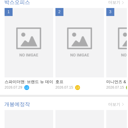
박스오피스
더보기
1
2
3
스파이더맨: 브랜드 뉴 데이
호프
미니언즈 &
2026.07.29
2026.07.15
2026.07.15
12
15
개봉예정작
더보기