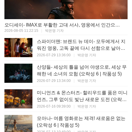
오디세이- IMAX로 부활한 고대 서사, 영웅에서 인간으로의 귀환 (오락성 9 | 작품성 9)
2026-08-05 11:22:15
|
박은영 기자
스파이더맨: 브랜드 뉴 데이- 모두에게서 지
워진 영웅, 고독 끝에 다시 선함으로 날아오
르다 (오락성 8 | 작품성 8)
2026-07-29 13:36:00
|
박은영 기자
산양들- 세상의 틀을 넘어 야생으로, 세상 무
해한 네 소녀의 모험 (오락성 6 | 작품성 5)
2026-07-29 13:34:00
|
박은영 기자
미니언즈 & 몬스터즈- 할리우드를 품은 미니
언즈, 그루 없이도 빛난 새로운 도전 (오락성
7 | 작품성 6)
2026-07-16 09:39:00
|
박은영 기자
모아나- 여름 영화로는 제격! 새로움은 없는
(오락성 6 | 작품성 5)