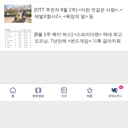
[OTT 추천작 8월 2주] <이런 엿같은 사랑>, <
재벌X형사2>, <욕망의 덫> 등
[8월 1주 북미 박스] <스파이더맨> 역대 최고
오프닝, 7년만에 <엔드게임> 기록 갈아치워
홈
영화정보
기사
피플
무비스트+
이용약관
개인정보취급방침
광고/제휴
PC버전
COPYRIGHT ©THE SHANGRILA ALL RIGHTS RESERVED.