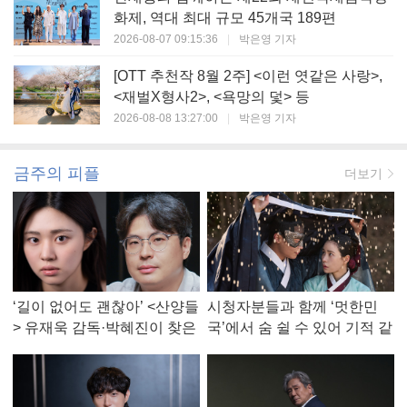
화제, 역대 최대 규모 45개국 189편
2026-08-07 09:15:36
|
박은영 기자
[OTT 추천작 8월 2주] <이런 엿같은 사랑>,
<재벌X형사2>, <욕망의 덫> 등
2026-08-08 13:27:00
|
박은영 기자
금주의 피플
더보기
‘길이 없어도 괜찮아’ <산양들
시청자분들과 함께 ‘멋한민
> 유재욱 감독·박혜진이 찾은
국’에서 숨 쉴 수 있어 기적 같
진짜 ‘안식처’
았다, <멋진 신세계> 강현주
작가