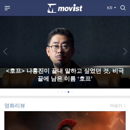
KR
<호프> 나홍진이 끝내 말하고 싶었던 것, 비극
끝에 남은 이름 ‘호프’
영화리뷰
더보기