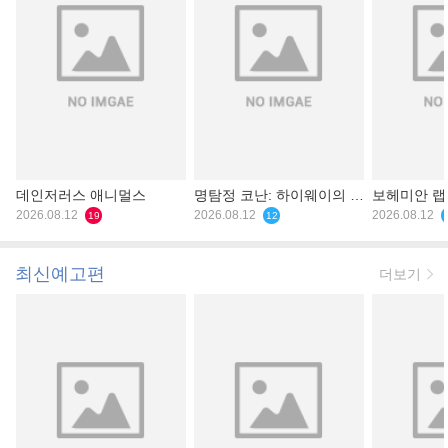
데인저러스 애니멀스
명탐정 코난: 하이웨이의 타
보헤미안 
2026.08.12
천사
2026.08.12
2026.08.12
19
12
최신예고편
더보기