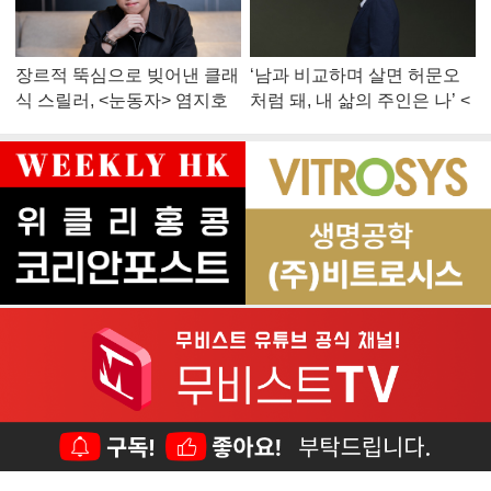
장르적 뚝심으로 빚어낸 클래
‘남과 비교하며 살면 허문오
식 스릴러, <눈동자> 염지호
처럼 돼, 내 삶의 주인은 나’ <
감독
맨 끝줄 소년> 최민식