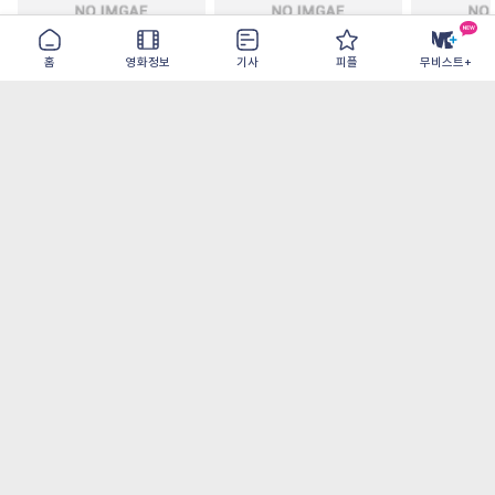
홈
영화정보
기사
피플
무비스트+
철들 무렵
아웃 브레이크
이런 엿같은
2026-09-30
2026-07-22
2026-08-07
가장 많이 본 기사
더보기
‘허투루 연기하는 배우가 아니란 걸 보여주고
파’ 넷플릭스 <동궁> 남주혁
오디세이- IMAX로 부활한 고대 서사, 영웅에
서 인간으로의 귀환
[8월 1주 국내 박스] 5일 만에 338만 모은 <스
파이더맨> 극장가 235% 대반등, <호프>는
400만 돌파