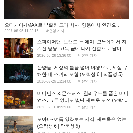
오디세이- IMAX로 부활한 고대 서사, 영웅에서 인간으로의 귀환 (오락성 9 | 작품성 9)
2026-08-05 11:22:15
|
박은영 기자
스파이더맨: 브랜드 뉴 데이- 모두에게서 지
워진 영웅, 고독 끝에 다시 선함으로 날아오
르다 (오락성 8 | 작품성 8)
2026-07-29 13:36:00
|
박은영 기자
산양들- 세상의 틀을 넘어 야생으로, 세상 무
해한 네 소녀의 모험 (오락성 6 | 작품성 5)
2026-07-29 13:34:00
|
박은영 기자
미니언즈 & 몬스터즈- 할리우드를 품은 미니
언즈, 그루 없이도 빛난 새로운 도전 (오락성
7 | 작품성 6)
2026-07-16 09:39:00
|
박은영 기자
모아나- 여름 영화로는 제격! 새로움은 없는
(오락성 6 | 작품성 5)