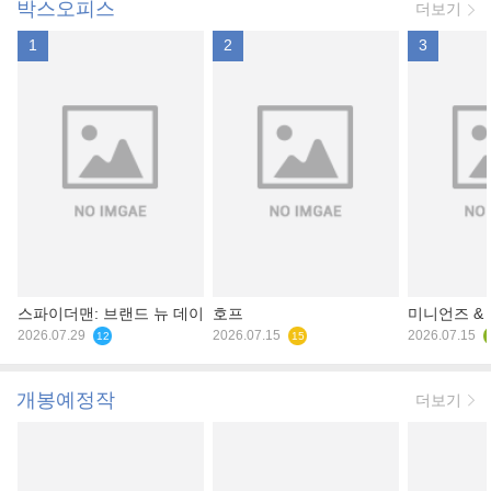
박스오피스
더보기
1
2
3
스파이더맨: 브랜드 뉴 데이
호프
미니언즈 &
2026.07.29
2026.07.15
2026.07.15
12
15
개봉예정작
더보기