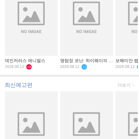
데인저러스 애니멀스
명탐정 코난: 하이웨이의 타
보헤미안 
2026.08.12
천사
2026.08.12
2026.08.12
19
12
최신예고편
더보기