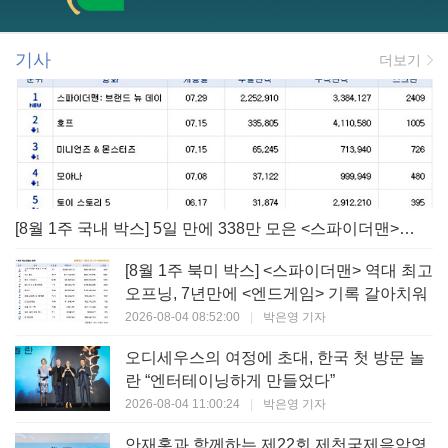
기사
더보기
[8월 1주 국내 박스] 5일 만에 338만 모은 <스파이더맨> 극장가 235% 대반등, <호프>는 400만 돌파
[8월 1주 북미 박스] <스파이더맨> 역대 최고
오프닝, 7년만에 <엔드게임> 기록 갈아치워
2026-08-04 08:52:00
|
박은영 기자
오디세우스의 여정에 초대, 한국 첫 방문 놀
란 “엔터테이닝하게 만들었다”
2026-08-04 11:00:24
|
박은영 기자
안재홍과 함께하는 제22회 제천국제음악영