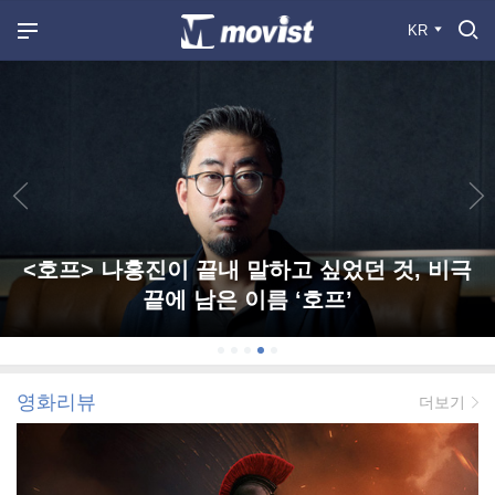
KR
<호프> 나홍진이 끝내 말하고 싶었던 것, 비극
끝에 남은 이름 ‘호프’
영화리뷰
더보기