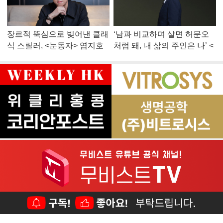
장르적 뚝심으로 빚어낸 클래
‘남과 비교하며 살면 허문오
식 스릴러, <눈동자> 염지호
처럼 돼, 내 삶의 주인은 나’ <
감독
맨 끝줄 소년> 최민식