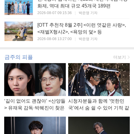
화제, 역대 최대 규모 45개국 189편
2026-08-07 09:15:36
|
박은영 기자
[OTT 추천작 8월 2주] <이런 엿같은 사랑>,
<재벌X형사2>, <욕망의 덫> 등
2026-08-08 13:27:00
|
박은영 기자
금주의 피플
더보기
‘길이 없어도 괜찮아’ <산양들
시청자분들과 함께 ‘멋한민
> 유재욱 감독·박혜진이 찾은
국’에서 숨 쉴 수 있어 기적 같
진짜 ‘안식처’
았다, <멋진 신세계> 강현주
작가