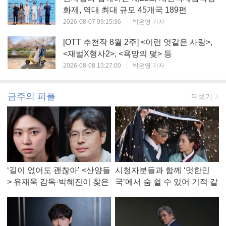
화제, 역대 최대 규모 45개국 189편
2026-08-07 09:15:36
|
박은영 기자
[OTT 추천작 8월 2주] <이런 엿같은 사랑>,
<재벌X형사2>, <욕망의 덫> 등
2026-08-08 13:27:00
|
박은영 기자
금주의 피플
더보기
‘길이 없어도 괜찮아’ <산양들
시청자분들과 함께 ‘멋한민
> 유재욱 감독·박혜진이 찾은
국’에서 숨 쉴 수 있어 기적 같
진짜 ‘안식처’
았다, <멋진 신세계> 강현주
작가