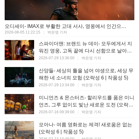
오디세이- IMAX로 부활한 고대 서사, 영웅에서 인간으로의 귀환 (오락성 9 | 작품성 9)
2026-08-05 11:22:15
|
박은영 기자
스파이더맨: 브랜드 뉴 데이- 모두에게서 지
워진 영웅, 고독 끝에 다시 선함으로 날아오
르다 (오락성 8 | 작품성 8)
2026-07-29 13:36:00
|
박은영 기자
산양들- 세상의 틀을 넘어 야생으로, 세상 무
해한 네 소녀의 모험 (오락성 6 | 작품성 5)
2026-07-29 13:34:00
|
박은영 기자
미니언즈 & 몬스터즈- 할리우드를 품은 미니
언즈, 그루 없이도 빛난 새로운 도전 (오락성
7 | 작품성 6)
2026-07-16 09:39:00
|
박은영 기자
모아나- 여름 영화로는 제격! 새로움은 없는
(오락성 6 | 작품성 5)