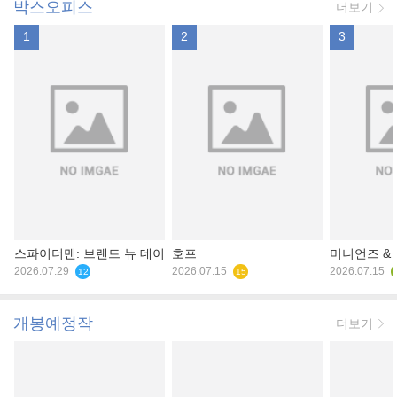
박스오피스
더보기
1
2
3
스파이더맨: 브랜드 뉴 데이
호프
미니언즈 &
2026.07.29
2026.07.15
2026.07.15
12
15
개봉예정작
더보기