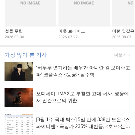
철들 무렵
아웃 브레이크
이런 엿같은
2026-09-30
2026-07-22
2026-08-07
가장 많이 본 기사
더보기
‘허투루 연기하는 배우가 아니란 걸 보여주고
파’ 넷플릭스 <동궁> 남주혁
오디세이- IMAX로 부활한 고대 서사, 영웅에
서 인간으로의 귀환
[8월 1주 국내 박스] 5일 만에 338만 모은 <스
파이더맨> 극장가 235% 대반등, <호프>는
400만 돌파