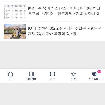
[8월 1주 북미 박스] <스파이더맨> 역대 최고
오프닝, 7년만에 <엔드게임> 기록 갈아치워
[OTT 추천작 8월 2주] <이런 엿같은 사랑>, <
재벌X형사2>, <욕망의 덫> 등
홈
영화정보
기사
피플
무비스트+
이용약관
개인정보취급방침
광고/제휴
PC버전
COPYRIGHT ©THE SHANGRILA ALL RIGHTS RESERVED.