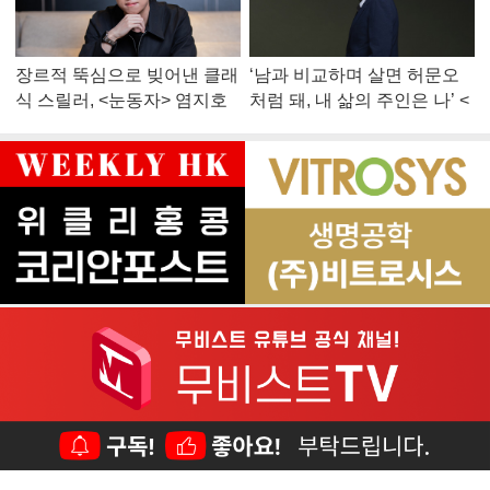
장르적 뚝심으로 빚어낸 클래
‘남과 비교하며 살면 허문오
식 스릴러, <눈동자> 염지호
처럼 돼, 내 삶의 주인은 나’ <
감독
맨 끝줄 소년> 최민식