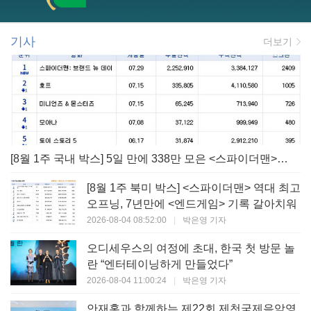
기사
더보기
[8월 1주 국내 박스] 5일 만에 338만 모은 <스파이더맨> 극장가 235% 대반등, <호프>는 400만 돌파
[8월 1주 북미 박스] <스파이더맨> 역대 최고
오프닝, 7년만에 <엔드게임> 기록 갈아치워
2026-08-04 08:52:00
|
박은영 기자
오디세우스의 여정에 초대, 한국 첫 방문 놀
란 “엔터테이닝하게 만들었다”
2026-08-04 11:00:24
|
박은영 기자
안재홍과 함께하는 제22회 제천국제음악영