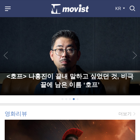
KR
<호프> 나홍진이 끝내 말하고 싶었던 것, 비극
끝에 남은 이름 ‘호프’
영화리뷰
더보기