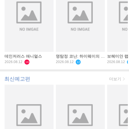
데인저러스 애니멀스
명탐정 코난: 하이웨이의 타
보헤미안 
2026.08.12
천사
2026.08.12
2026.08.12
19
12
최신예고편
더보기