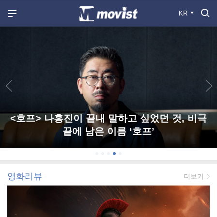
KR
<호프> 나홍진이 끝내 말하고 싶었던 것, 비극
끝에 남은 이름 ‘호프’
영화리뷰
더보기