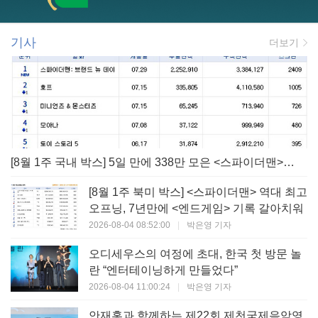
기사
더보기
[8월 1주 국내 박스] 5일 만에 338만 모은 <스파이더맨> 극장가 235% 대반등, <호프>는 400만 돌파
[8월 1주 북미 박스] <스파이더맨> 역대 최고
오프닝, 7년만에 <엔드게임> 기록 갈아치워
2026-08-04 08:52:00
|
박은영 기자
오디세우스의 여정에 초대, 한국 첫 방문 놀
란 “엔터테이닝하게 만들었다”
2026-08-04 11:00:24
|
박은영 기자
안재홍과 함께하는 제22회 제천국제음악영