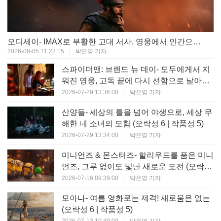
오디세이- IMAX로 부활한 고대 서사, 영웅에서 인간으로의 귀환 (오락성 9 | 작품성 9)
2026-08-05 11:22:15
|
박은영 기자
스파이더맨: 브랜드 뉴 데이- 모두에게서 지
워진 영웅, 고독 끝에 다시 선함으로 날아오
르다 (오락성 8 | 작품성 8)
2026-07-29 13:36:00
|
박은영 기자
산양들- 세상의 틀을 넘어 야생으로, 세상 무
해한 네 소녀의 모험 (오락성 6 | 작품성 5)
2026-07-29 13:34:00
|
박은영 기자
미니언즈 & 몬스터즈- 할리우드를 품은 미니
언즈, 그루 없이도 빛난 새로운 도전 (오락성
7 | 작품성 6)
2026-07-16 09:39:00
|
박은영 기자
모아나- 여름 영화로는 제격! 새로움은 없는
(오락성 6 | 작품성 5)