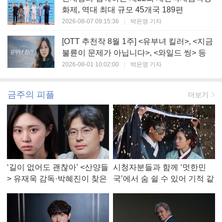
화제, 역대 최대 규모 45개국 189편
2026-08-07 09:15:36
|
박은영 기자
[OTT 추천작 8월 1주] <유부녀 킬러>, <지금
불륜이 문제가 아닙니다>, <와일드 씽> 등
2026-08-01 10:02:00
|
박은영 기자
금주의 피플
더보기
‘길이 없어도 괜찮아’ <산양들
시청자분들과 함께 ‘멋한민
> 유재욱 감독·박혜진이 찾은
국’에서 숨 쉴 수 있어 기적 같
진짜 ‘안식처’
았다, <멋진 신세계> 강현주
작가