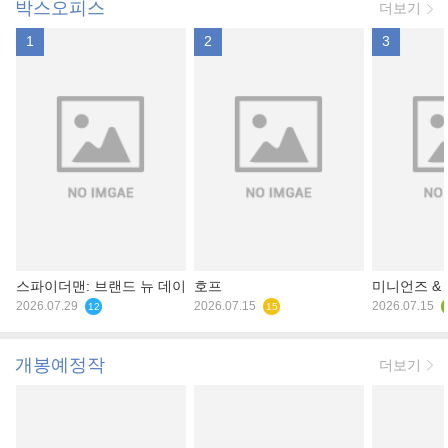
박스오피스
더보기
1
2
3
스파이더맨: 브랜드 뉴 데이
호프
미니언즈 &
2026.07.29
2026.07.15
2026.07.15
12
15
개봉예정작
더보기