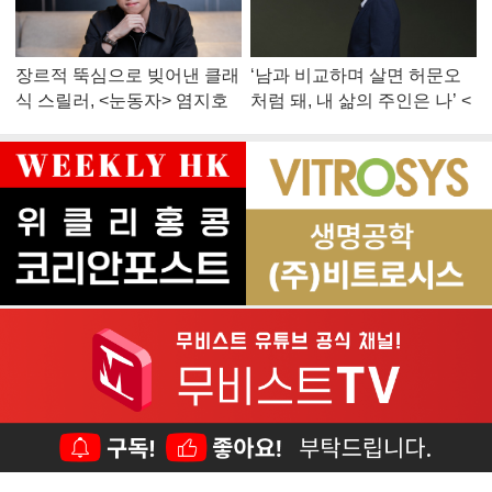
장르적 뚝심으로 빚어낸 클래
‘남과 비교하며 살면 허문오
식 스릴러, <눈동자> 염지호
처럼 돼, 내 삶의 주인은 나’ <
감독
맨 끝줄 소년> 최민식