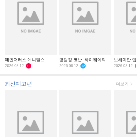
데인저러스 애니멀스
명탐정 코난: 하이웨이의 타
보헤미안 
2026.08.12
천사
2026.08.12
2026.08.12
19
12
최신예고편
더보기