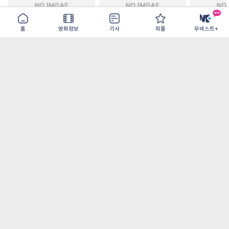
홈
영화정보
기사
피플
무비스트+
철들 무렵
아웃 브레이크
이런 엿같은
2026-09-30
2026-07-22
2026-08-07
가장 많이 본 기사
더보기
‘허투루 연기하는 배우가 아니란 걸 보여주고
파’ 넷플릭스 <동궁> 남주혁
[8월 1주 국내 박스] 5일 만에 338만 모은 <스
파이더맨> 극장가 235% 대반등, <호프>는
400만 돌파
오디세이- IMAX로 부활한 고대 서사, 영웅에
서 인간으로의 귀환