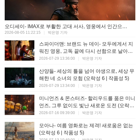
오디세이- IMAX로 부활한 고대 서사, 영웅에서 인간으로의 귀환 (오락성 9 | 작품성 9)
2026-08-05 11:22:15
|
박은영 기자
스파이더맨: 브랜드 뉴 데이- 모두에게서 지
워진 영웅, 고독 끝에 다시 선함으로 날아오
르다 (오락성 8 | 작품성 8)
2026-07-29 13:36:00
|
박은영 기자
산양들- 세상의 틀을 넘어 야생으로, 세상 무
해한 네 소녀의 모험 (오락성 6 | 작품성 5)
2026-07-29 13:34:00
|
박은영 기자
미니언즈 & 몬스터즈- 할리우드를 품은 미니
언즈, 그루 없이도 빛난 새로운 도전 (오락성
7 | 작품성 6)
2026-07-16 09:39:00
|
박은영 기자
모아나- 여름 영화로는 제격! 새로움은 없는
(오락성 6 | 작품성 5)