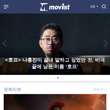
KR
<호프> 나홍진이 끝내 말하고 싶었던 것, 비극
끝에 남은 이름 ‘호프’
영화리뷰
더보기