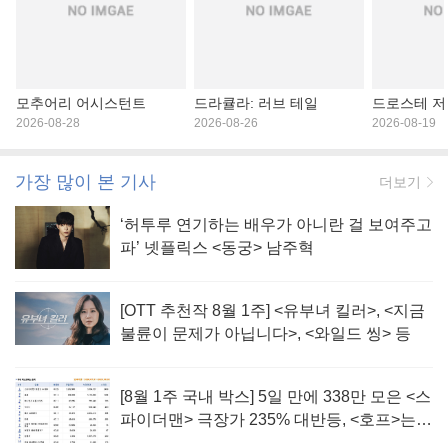
모추어리 어시스턴트
드라큘라: 러브 테일
드로스테 저
2026-08-28
2026-08-26
2026-08-19
가장 많이 본 기사
더보기
‘허투루 연기하는 배우가 아니란 걸 보여주고
파’ 넷플릭스 <동궁> 남주혁
[OTT 추천작 8월 1주] <유부녀 킬러>, <지금
불륜이 문제가 아닙니다>, <와일드 씽> 등
[8월 1주 국내 박스] 5일 만에 338만 모은 <스
파이더맨> 극장가 235% 대반등, <호프>는
400만 돌파