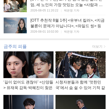
엄, 세 노인의 가장 맛있는 오늘 <사람과 고
기>
2026-08-05 11:20:22
|
박은영 기자
[OTT 추천작 8월 1주] <유부녀 킬러>, <지금
불륜이 문제가 아닙니다>, <와일드 씽> 등
2026-08-01 10:02:00
|
박은영 기자
금주의 피플
더보기
‘길이 없어도 괜찮아’ <산양들
시청자분들과 함께 ‘멋한민
> 유재욱 감독·박혜진이 찾은
국’에서 숨 쉴 수 있어 기적 같
진짜 ‘안식처’
았다, <멋진 신세계> 강현주
작가