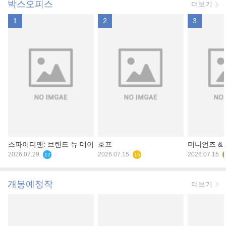
박스오피스
더보기
1
2
3
스파이더맨: 브랜드 뉴 데이
호프
미니언즈 &
2026.07.29
2026.07.15
2026.07.15
12
15
개봉예정작
더보기