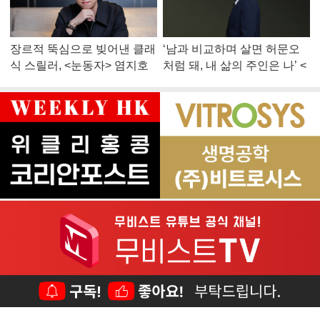
장르적 뚝심으로 빚어낸 클래
‘남과 비교하며 살면 허문오
식 스릴러, <눈동자> 염지호
처럼 돼, 내 삶의 주인은 나’ <
감독
맨 끝줄 소년> 최민식