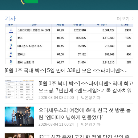
기사
더보기
[8월 1주 국내 박스] 5일 만에 338만 모은 <스파이더맨> 극장가 235% 대반등, <호프>는 400만 돌파
[8월 1주 북미 박스] <스파이더맨> 역대 최고
오프닝, 7년만에 <엔드게임> 기록 갈아치워
2026-08-04 08:52:00
|
박은영 기자
오디세우스의 여정에 초대, 한국 첫 방문 놀
란 “엔터테이닝하게 만들었다”
2026-08-04 11:00:24
|
박은영 기자
[OTT 신작 추천] 고기 한 점에 담긴 삶의 존