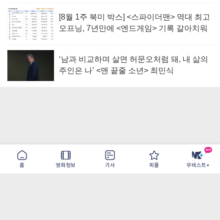
[8월 1주 북미 박스] <스파이더맨> 역대 최고
오프닝, 7년만에 <엔드게임> 기록 갈아치워
‘남과 비교하며 살면 허문오처럼 돼, 내 삶의
주인은 나’ <맨 끝줄 소년> 최민식
홈
영화정보
기사
피플
무비스트+
이용약관
개인정보취급방침
광고/제휴
PC버전
COPYRIGHT ©THE SHANGRILA ALL RIGHTS RESERVED.