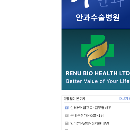
인터뷰! <참교육> 김무열 배우
국내 극장가! <호프> 1위!
인터뷰! <군체> 전지현 배우!