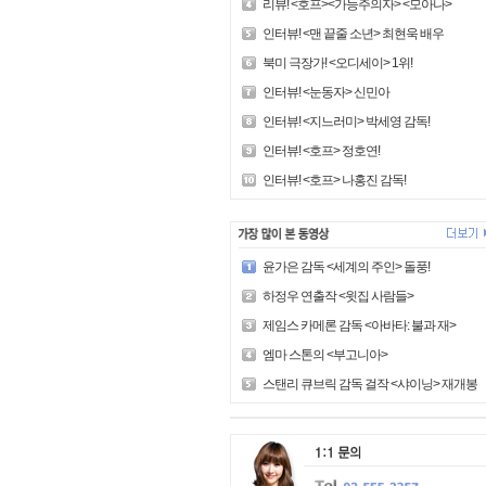
리뷰! <호프><가능주의자> <모아나>
인터뷰! <맨 끝줄 소년> 최현욱 배우
북미 극장가! <오디세이> 1위!
인터뷰! <눈동자> 신민아
인터뷰! <지느러미> 박세영 감독!
인터뷰! <호프> 정호연!
인터뷰! <호프> 나홍진 감독!
윤가은 감독 <세계의 주인> 돌풍!
하정우 연출작 <윗집 사람들>
제임스 카메론 감독 <아바타: 불과 재>
엠마 스톤의 <부고니아>
스탠리 큐브릭 감독 걸작 <샤이닝> 재개봉!