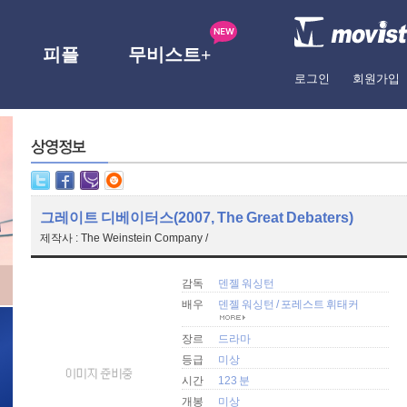
피플
무비스트+
로그인
회원가입
그레이트 디베이터스(2007, The Great Debaters)
제작사 : The Weinstein Company /
감독
덴젤 워싱턴
배우
덴젤 워싱턴
/
포레스트 휘태커
장르
드라마
등급
미상
시간
123 분
개봉
미상