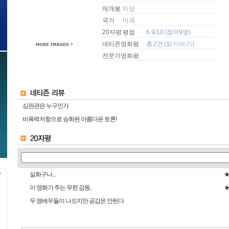
재개봉
미상
국가
미국
20자평 평점
6.9/10 (참여9명)
네티즌영화평
총 2건 (
읽기
/
쓰기
)
전문가영화평
심판관은 누구인가
비폭력저항으로 승화된 아름다운 토론!
실화구나...
이 영화가 주는 무한 감동,
두 명배우들이 나오지만 공감은 안된다