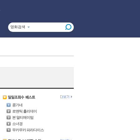
영화검색
콩가네
로맨틱 홀리데이
본 얼티메이텀
소녀경
무카무카 파라다이스