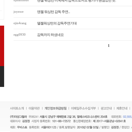
bjmaximus
덴젤 워싱턴 미국에서 감독으로서도 평가가 괜찮았던 듯.
joynwe
덴젤 워싱턴 감독 주연...
ejin4rang
델젤워싱턴의 감독주연기대
egg0930
감독까지 하셨네요
1