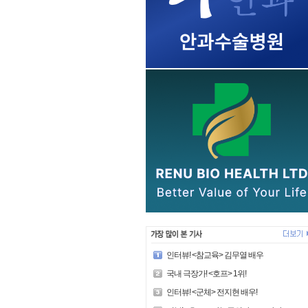
인터뷰! <참교육> 김무열 배우
국내 극장가! <호프> 1위!
인터뷰! <군체> 전지현 배우!