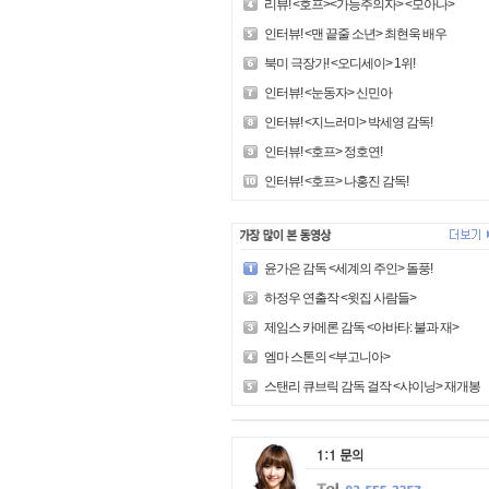
리뷰! <호프><가능주의자> <모아나>
인터뷰! <맨 끝줄 소년> 최현욱 배우
북미 극장가! <오디세이> 1위!
인터뷰! <눈동자> 신민아
인터뷰! <지느러미> 박세영 감독!
인터뷰! <호프> 정호연!
인터뷰! <호프> 나홍진 감독!
윤가은 감독 <세계의 주인> 돌풍!
하정우 연출작 <윗집 사람들>
제임스 카메론 감독 <아바타: 불과 재>
엠마 스톤의 <부고니아>
스탠리 큐브릭 감독 걸작 <샤이닝> 재개봉!