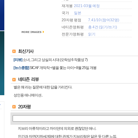
재개봉
2021-03월 예정
국가
일본
20자평 평점
7.41/10 (참여32명)
네티즌영화평
총 4건 (
읽기
/
쓰기
)
전문가영화평
읽기
[리뷰]
소녀, 그리고 상실의 시대 (오락성 6 작품성 7)
[뉴스종합]
SICAF 개막작 <별을 쫓는 아이> 8월 25일 개봉
별은 왜 라는 질문에 대한 답을 가리킨다.
성인용 애니메이션..
지브리 아류작이라고 까이던데 의외로 괜찮았던 애니.
인간과 자연(지하세계)에 대한 관계가 지브리랑은 닮은 듯 다른 느낌.