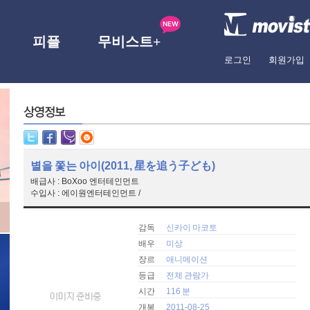
피플
무비스트+
로그인
회원가입
별을 쫓는 아이(2011, 星を追う子ども)
배급사 : BoXoo 엔터테인먼트
수입사 : 에이원엔터테인먼트 /
감독
신카이 마코토
배우
미상
장르
애니메이션
등급
전체 관람가
시간
116 분
개봉
2011-08-25