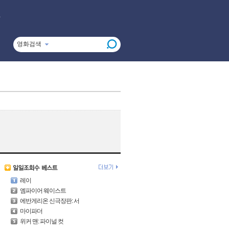
영화검색
레이
엠파이어 웨이스트
에반게리온 신극장판: 서
마이파더
위커 맨: 파이널 컷