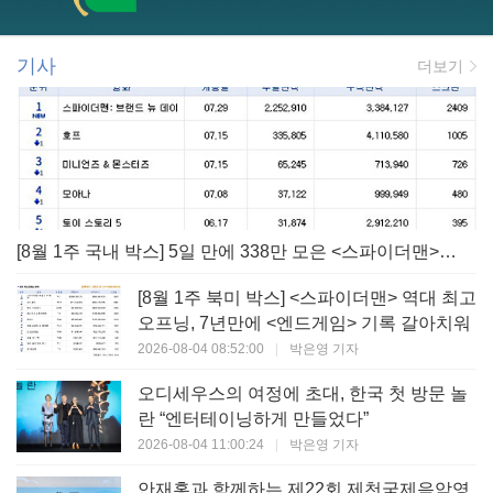
기사
더보기
[8월 1주 국내 박스] 5일 만에 338만 모은 <스파이더맨> 극장가 235% 대반등, <호프>는 400만 돌파
[8월 1주 북미 박스] <스파이더맨> 역대 최고
오프닝, 7년만에 <엔드게임> 기록 갈아치워
2026-08-04 08:52:00
|
박은영 기자
오디세우스의 여정에 초대, 한국 첫 방문 놀
란 “엔터테이닝하게 만들었다”
2026-08-04 11:00:24
|
박은영 기자
안재홍과 함께하는 제22회 제천국제음악영