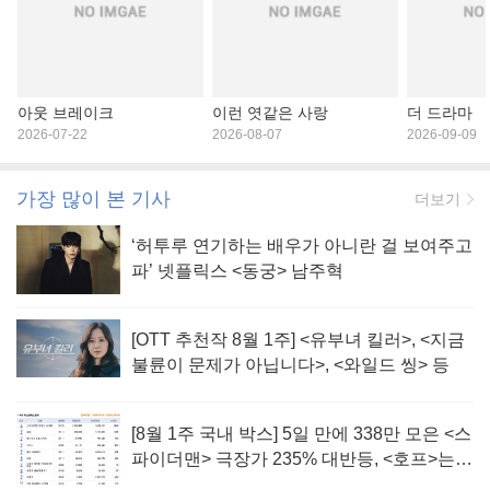
아웃 브레이크
이런 엿같은 사랑
더 드라마
2026-07-22
2026-08-07
2026-09-09
가장 많이 본 기사
더보기
‘허투루 연기하는 배우가 아니란 걸 보여주고
파’ 넷플릭스 <동궁> 남주혁
[OTT 추천작 8월 1주] <유부녀 킬러>, <지금
불륜이 문제가 아닙니다>, <와일드 씽> 등
[8월 1주 국내 박스] 5일 만에 338만 모은 <스
파이더맨> 극장가 235% 대반등, <호프>는
400만 돌파