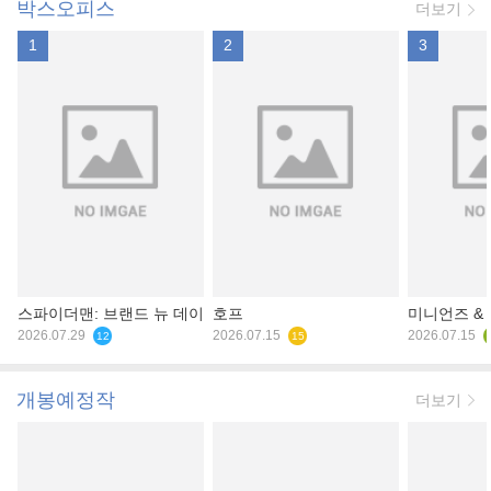
박스오피스
더보기
1
2
3
스파이더맨: 브랜드 뉴 데이
호프
미니언즈 &
2026.07.29
2026.07.15
2026.07.15
12
15
개봉예정작
더보기