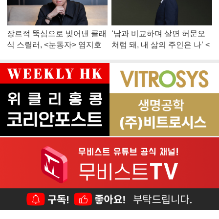
장르적 뚝심으로 빚어낸 클래
‘남과 비교하며 살면 허문오
식 스릴러, <눈동자> 염지호
처럼 돼, 내 삶의 주인은 나’ <
감독
맨 끝줄 소년> 최민식