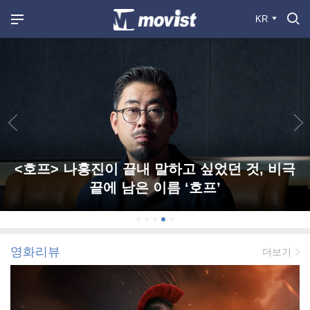
KR
<호프> 나홍진이 끝내 말하고 싶었던 것, 비극
끝에 남은 이름 ‘호프’
영화리뷰
더보기