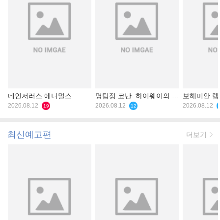
데인저러스 애니멀스
명탐정 코난: 하이웨이의 타
보헤미안 
2026.08.12
천사
2026.08.12
2026.08.12
19
12
최신예고편
더보기