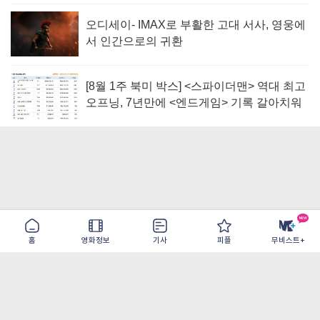
오디세이- IMAX로 부활한 고대 서사, 영웅에
서 인간으로의 귀환
[8월 1주 북미 박스] <스파이더맨> 역대 최고
오프닝, 7년만에 <엔드게임> 기록 갈아치워
홈
영화정보
기사
피플
무비스트+
이용약관
개인정보취급방침
광고/제휴
PC버전
COPYRIGHT ©THE SHANGRILA ALL RIGHTS RESERVED.