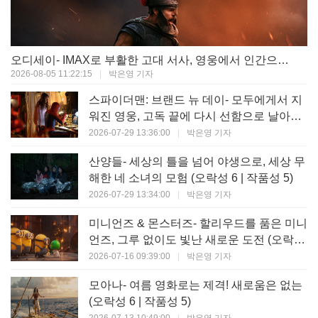
오디세이- IMAX로 부활한 고대 서사, 영웅에서 인간으로의 귀환 (오락성 9 | 작품성 9)
2026-08-05 11:22:15
|
박은영 기자
스파이더맨: 브랜드 뉴 데이- 모두에게서 지
워진 영웅, 고독 끝에 다시 선함으로 날아오
르다 (오락성 8 | 작품성 8)
2026-07-29 13:36:00
|
박은영 기자
산양들- 세상의 틀을 넘어 야생으로, 세상 무
해한 네 소녀의 모험 (오락성 6 | 작품성 5)
2026-07-29 13:34:00
|
박은영 기자
미니언즈 & 몬스터즈- 할리우드를 품은 미니
언즈, 그루 없이도 빛난 새로운 도전 (오락성
7 | 작품성 6)
2026-07-16 09:39:00
|
박은영 기자
모아나- 여름 영화로는 제격! 새로움은 없는
(오락성 6 | 작품성 5)