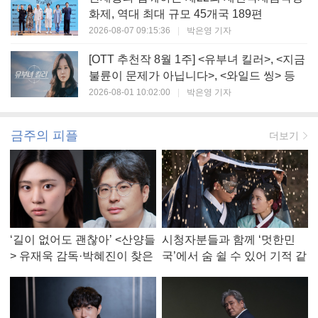
화제, 역대 최대 규모 45개국 189편
2026-08-07 09:15:36
|
박은영 기자
[OTT 추천작 8월 1주] <유부녀 킬러>, <지금
불륜이 문제가 아닙니다>, <와일드 씽> 등
2026-08-01 10:02:00
|
박은영 기자
금주의 피플
더보기
‘길이 없어도 괜찮아’ <산양들
시청자분들과 함께 ‘멋한민
> 유재욱 감독·박혜진이 찾은
국’에서 숨 쉴 수 있어 기적 같
진짜 ‘안식처’
았다, <멋진 신세계> 강현주
작가