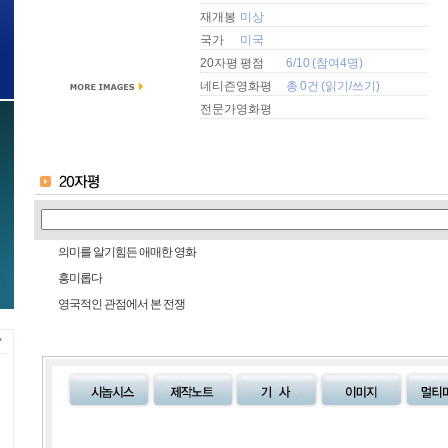
재개봉
미상
국가
미국
20자평 평점
6/10 (참여4명)
네티즌영화평
총 0건 (
읽기
/
쓰기
)
전문가영화평
의미를 알기힘든 애매한 영화
흥미롭다
영국적인 관점에서 본 전쟁