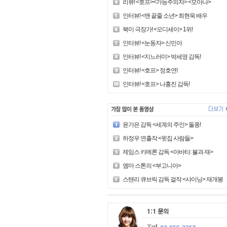
리뷰! <호프><가능주의자> <모아나>
인터뷰! <맨 끝줄 소년> 최현욱 배우
북미 극장가! <오디세이> 1위!
인터뷰! <눈동자> 신민아
인터뷰! <지느러미> 박세영 감독!
인터뷰! <호프> 정호연!
인터뷰! <호프> 나홍진 감독!
윤가은 감독 <세계의 주인> 돌풍!
하정우 연출작 <윗집 사람들>
제임스 카메론 감독 <아바타: 불과 재>
엠마 스톤의 <부고니아>
스탠리 큐브릭 감독 걸작 <샤이닝> 재개봉!