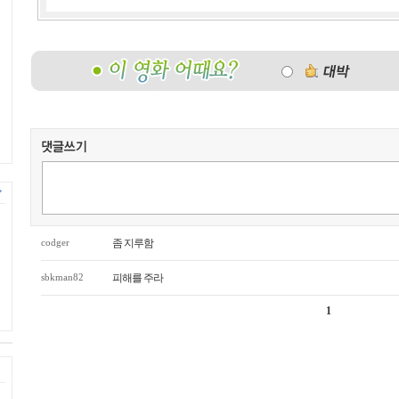
codger
좀 지루함
sbkman82
피해를 주라
1