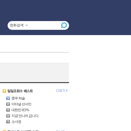
영화검색
쿵푸 허슬
이터널 선샤인
대한민국1%
지금 만나러 갑니다
소녀경