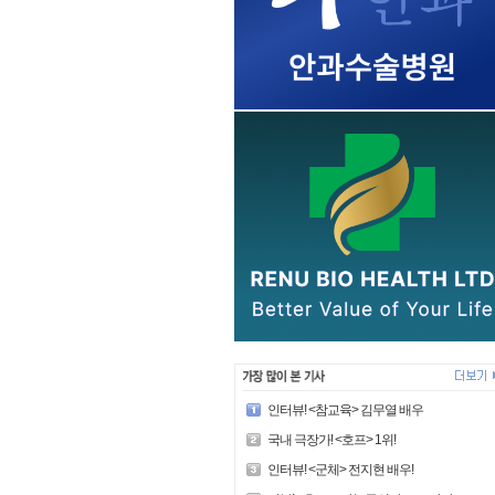
인터뷰! <참교육> 김무열 배우
국내 극장가! <호프> 1위!
인터뷰! <군체> 전지현 배우!