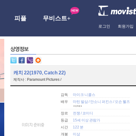
피플
무비스트+
로그인
회원가입
캐치 22(1970, Catch 22)
제작사 : Paramount Pictures /
감독
마이크 니콜스
배우
마틴 발삼
/
안소니 퍼킨스
/
오손 웰즈
장르
전쟁
/
코미디
등급
15세 이상 관람가
시간
122 분
개봉
미상