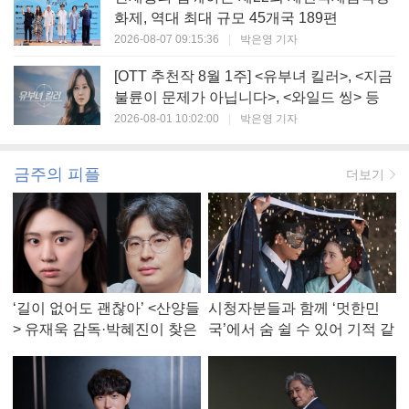
화제, 역대 최대 규모 45개국 189편
2026-08-07 09:15:36
|
박은영 기자
[OTT 추천작 8월 1주] <유부녀 킬러>, <지금
불륜이 문제가 아닙니다>, <와일드 씽> 등
2026-08-01 10:02:00
|
박은영 기자
금주의 피플
더보기
‘길이 없어도 괜찮아’ <산양들
시청자분들과 함께 ‘멋한민
> 유재욱 감독·박혜진이 찾은
국’에서 숨 쉴 수 있어 기적 같
진짜 ‘안식처’
았다, <멋진 신세계> 강현주
작가