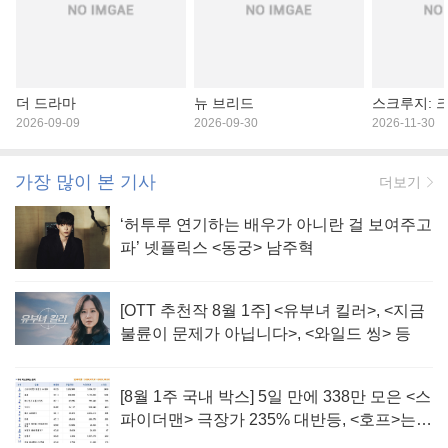
더 드라마
뉴 브리드
스크루지: 
2026-09-09
2026-09-30
2026-11-30
가장 많이 본 기사
더보기
‘허투루 연기하는 배우가 아니란 걸 보여주고
파’ 넷플릭스 <동궁> 남주혁
[OTT 추천작 8월 1주] <유부녀 킬러>, <지금
불륜이 문제가 아닙니다>, <와일드 씽> 등
[8월 1주 국내 박스] 5일 만에 338만 모은 <스
파이더맨> 극장가 235% 대반등, <호프>는
400만 돌파