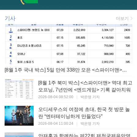
기사
더보기
[8월 1주 국내 박스] 5일 만에 338만 모은 <스파이더맨> 극장가 235% 대반등, <호프>는 400만 돌파
[8월 1주 북미 박스] <스파이더맨> 역대 최고
오프닝, 7년만에 <엔드게임> 기록 갈아치워
2026-08-04 08:52:00
|
박은영 기자
오디세우스의 여정에 초대, 한국 첫 방문 놀
란 “엔터테이닝하게 만들었다”
2026-08-04 11:00:24
|
박은영 기자
안재홍과 함께하는 제22회 제천국제음악영