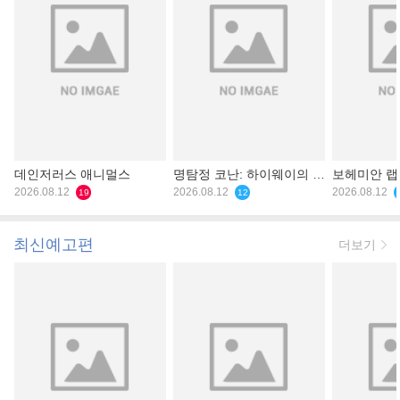
데인저러스 애니멀스
명탐정 코난: 하이웨이의 타
보헤미안 
2026.08.12
천사
2026.08.12
2026.08.12
19
12
최신예고편
더보기