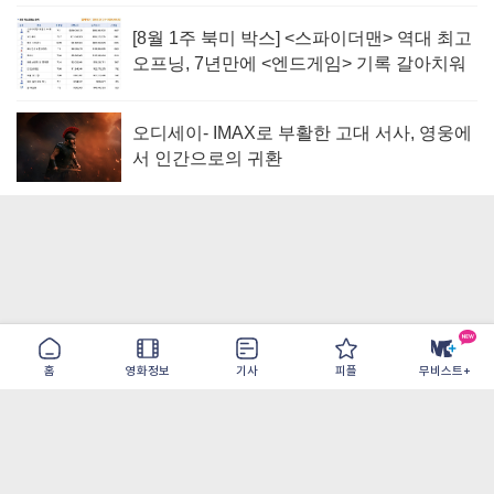
[8월 1주 북미 박스] <스파이더맨> 역대 최고
오프닝, 7년만에 <엔드게임> 기록 갈아치워
오디세이- IMAX로 부활한 고대 서사, 영웅에
서 인간으로의 귀환
홈
영화정보
기사
피플
무비스트+
이용약관
개인정보취급방침
광고/제휴
PC버전
COPYRIGHT ©THE SHANGRILA ALL RIGHTS RESERVED.