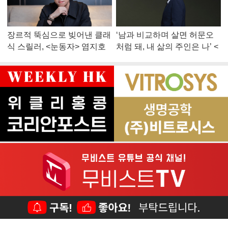
장르적 뚝심으로 빚어낸 클래
‘남과 비교하며 살면 허문오
식 스릴러, <눈동자> 염지호
처럼 돼, 내 삶의 주인은 나’ <
감독
맨 끝줄 소년> 최민식