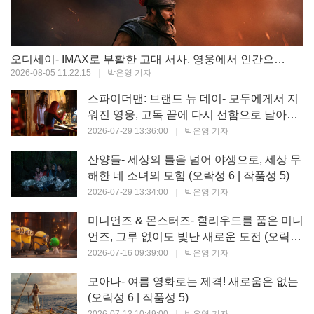
오디세이- IMAX로 부활한 고대 서사, 영웅에서 인간으로의 귀환 (오락성 9 | 작품성 9)
2026-08-05 11:22:15
|
박은영 기자
스파이더맨: 브랜드 뉴 데이- 모두에게서 지
워진 영웅, 고독 끝에 다시 선함으로 날아오
르다 (오락성 8 | 작품성 8)
2026-07-29 13:36:00
|
박은영 기자
산양들- 세상의 틀을 넘어 야생으로, 세상 무
해한 네 소녀의 모험 (오락성 6 | 작품성 5)
2026-07-29 13:34:00
|
박은영 기자
미니언즈 & 몬스터즈- 할리우드를 품은 미니
언즈, 그루 없이도 빛난 새로운 도전 (오락성
7 | 작품성 6)
2026-07-16 09:39:00
|
박은영 기자
모아나- 여름 영화로는 제격! 새로움은 없는
(오락성 6 | 작품성 5)