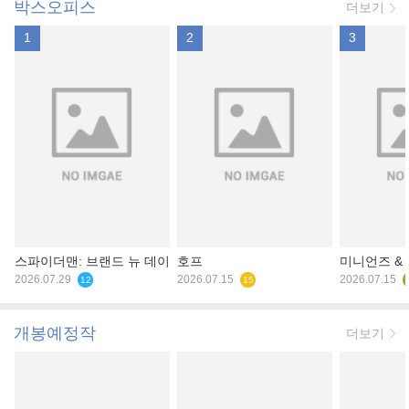
박스오피스
더보기
1
2
3
스파이더맨: 브랜드 뉴 데이
호프
미니언즈 &
2026.07.29
2026.07.15
2026.07.15
12
15
개봉예정작
더보기