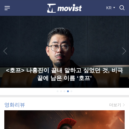
KR
<호프> 나홍진이 끝내 말하고 싶었던 것, 비극
끝에 남은 이름 ‘호프’
영화리뷰
더보기