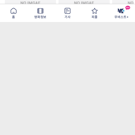
홈
영화정보
기사
피플
무비스트+
모추어리 어시스턴트
드라큘라: 러브 테일
드로스테 저
2026-08-28
2026-08-26
2026-08-19
가장 많이 본 기사
더보기
‘허투루 연기하는 배우가 아니란 걸 보여주고
파’ 넷플릭스 <동궁> 남주혁
[OTT 추천작 8월 1주] <유부녀 킬러>, <지금
불륜이 문제가 아닙니다>, <와일드 씽> 등
[8월 1주 국내 박스] 5일 만에 338만 모은 <스
파이더맨> 극장가 235% 대반등, <호프>는
400만 돌파