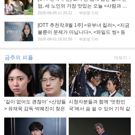
엄, 세 노인의 가장 맛있는 오늘 <사람과 고
기>
2026-08-05 11:20:22
|
박은영 기자
[OTT 추천작 8월 1주] <유부녀 킬러>, <지금
불륜이 문제가 아닙니다>, <와일드 씽> 등
2026-08-01 10:02:00
|
박은영 기자
금주의 피플
더보기
‘길이 없어도 괜찮아’ <산양들
시청자분들과 함께 ‘멋한민
> 유재욱 감독·박혜진이 찾은
국’에서 숨 쉴 수 있어 기적 같
진짜 ‘안식처’
았다, <멋진 신세계> 강현주
작가