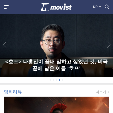
KR
<호프> 나홍진이 끝내 말하고 싶었던 것, 비극
끝에 남은 이름 ‘호프’
영화리뷰
더보기