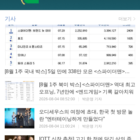
기사
더보기
[8월 1주 국내 박스] 5일 만에 338만 모은 <스파이더맨> 극장가 235% 대반등, <호프>는 400만 돌파
[8월 1주 북미 박스] <스파이더맨> 역대 최고
오프닝, 7년만에 <엔드게임> 기록 갈아치워
2026-08-04 08:52:00
|
박은영 기자
오디세우스의 여정에 초대, 한국 첫 방문 놀
란 “엔터테이닝하게 만들었다”
2026-08-04 11:00:24
|
박은영 기자
[OTT 신작 추천] 고기 한 점에 담긴 삶의 존