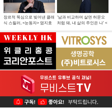
장르적 뚝심으로 빚어낸 클래
‘남과 비교하며 살면 허문오
식 스릴러, <눈동자> 염지호
처럼 돼, 내 삶의 주인은 나’ <
감독
맨 끝줄 소년> 최민식