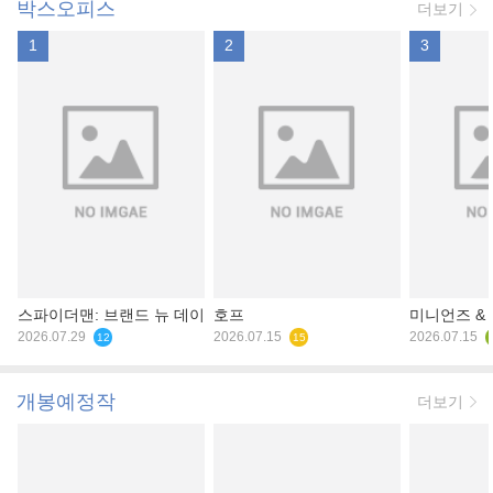
박스오피스
더보기
1
2
3
스파이더맨: 브랜드 뉴 데이
호프
미니언즈 &
2026.07.29
2026.07.15
2026.07.15
12
15
개봉예정작
더보기