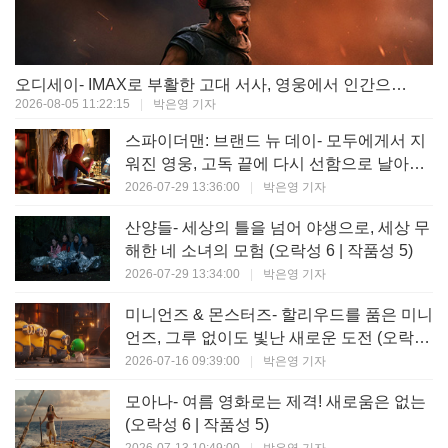
오디세이- IMAX로 부활한 고대 서사, 영웅에서 인간으로의 귀환 (오락성 9 | 작품성 9)
2026-08-05 11:22:15
|
박은영 기자
스파이더맨: 브랜드 뉴 데이- 모두에게서 지
워진 영웅, 고독 끝에 다시 선함으로 날아오
르다 (오락성 8 | 작품성 8)
2026-07-29 13:36:00
|
박은영 기자
산양들- 세상의 틀을 넘어 야생으로, 세상 무
해한 네 소녀의 모험 (오락성 6 | 작품성 5)
2026-07-29 13:34:00
|
박은영 기자
미니언즈 & 몬스터즈- 할리우드를 품은 미니
언즈, 그루 없이도 빛난 새로운 도전 (오락성
7 | 작품성 6)
2026-07-16 09:39:00
|
박은영 기자
모아나- 여름 영화로는 제격! 새로움은 없는
(오락성 6 | 작품성 5)