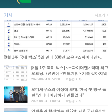
기사
더보기
[8월 1주 국내 박스] 5일 만에 338만 모은 <스파이더맨> 극장가 235% 대반등, <호프>는 400만 돌파
[8월 1주 북미 박스] <스파이더맨> 역대 최고
오프닝, 7년만에 <엔드게임> 기록 갈아치워
2026-08-04 08:52:00
|
박은영 기자
오디세우스의 여정에 초대, 한국 첫 방문 놀
란 “엔터테이닝하게 만들었다”
2026-08-04 11:00:24
|
박은영 기자
안재홍과 함께하는 제22회 제천국제음악영