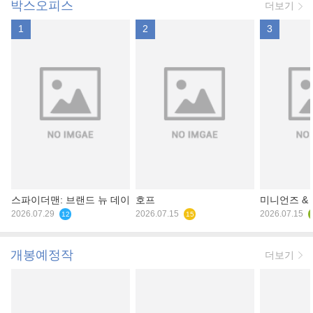
박스오피스
더보기
1
2
3
스파이더맨: 브랜드 뉴 데이
호프
미니언즈 &
2026.07.29
2026.07.15
2026.07.15
12
15
개봉예정작
더보기