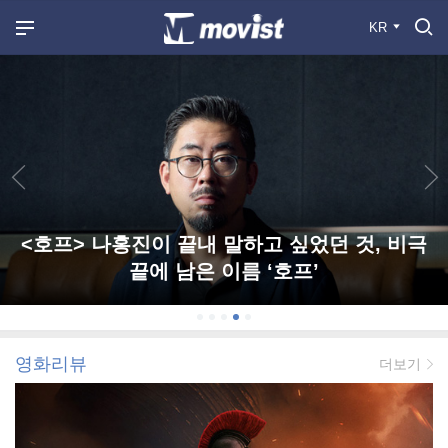
KR
<호프> 나홍진이 끝내 말하고 싶었던 것, 비극
끝에 남은 이름 ‘호프’
영화리뷰
더보기