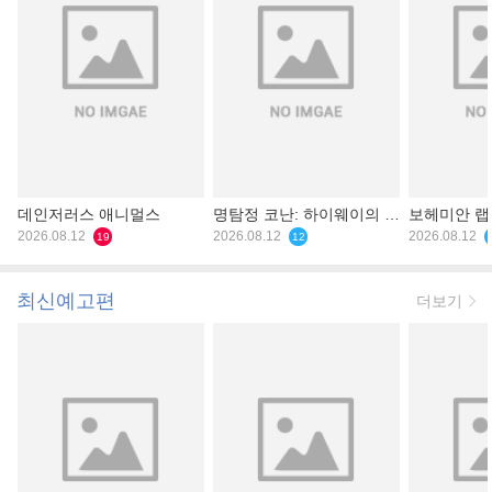
데인저러스 애니멀스
명탐정 코난: 하이웨이의 타
보헤미안 
2026.08.12
천사
2026.08.12
2026.08.12
19
12
최신예고편
더보기