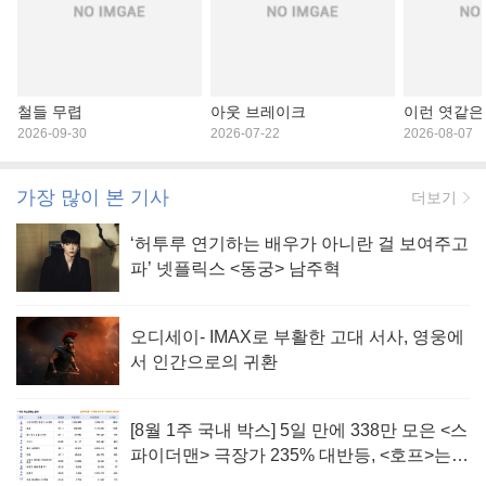
철들 무렵
아웃 브레이크
이런 엿같은
2026-09-30
2026-07-22
2026-08-07
가장 많이 본 기사
더보기
‘허투루 연기하는 배우가 아니란 걸 보여주고
파’ 넷플릭스 <동궁> 남주혁
오디세이- IMAX로 부활한 고대 서사, 영웅에
서 인간으로의 귀환
[8월 1주 국내 박스] 5일 만에 338만 모은 <스
파이더맨> 극장가 235% 대반등, <호프>는
400만 돌파