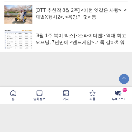
[OTT 추천작 8월 2주] <이런 엿같은 사랑>, <
재벌X형사2>, <욕망의 덫> 등
[8월 1주 북미 박스] <스파이더맨> 역대 최고
오프닝, 7년만에 <엔드게임> 기록 갈아치워
홈
영화정보
기사
피플
무비스트+
이용약관
개인정보취급방침
광고/제휴
PC버전
COPYRIGHT ©THE SHANGRILA ALL RIGHTS RESERVED.