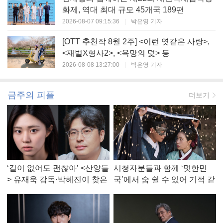
화제, 역대 최대 규모 45개국 189편
2026-08-07 09:15:36
|
박은영 기자
[OTT 추천작 8월 2주] <이런 엿같은 사랑>,
<재벌X형사2>, <욕망의 덫> 등
2026-08-08 13:27:00
|
박은영 기자
금주의 피플
더보기
‘길이 없어도 괜찮아’ <산양들
시청자분들과 함께 ‘멋한민
> 유재욱 감독·박혜진이 찾은
국’에서 숨 쉴 수 있어 기적 같
진짜 ‘안식처’
았다, <멋진 신세계> 강현주
작가