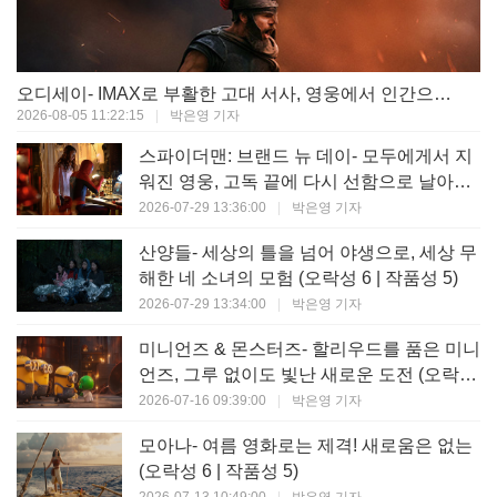
오디세이- IMAX로 부활한 고대 서사, 영웅에서 인간으로의 귀환 (오락성 9 | 작품성 9)
2026-08-05 11:22:15
|
박은영 기자
스파이더맨: 브랜드 뉴 데이- 모두에게서 지
워진 영웅, 고독 끝에 다시 선함으로 날아오
르다 (오락성 8 | 작품성 8)
2026-07-29 13:36:00
|
박은영 기자
산양들- 세상의 틀을 넘어 야생으로, 세상 무
해한 네 소녀의 모험 (오락성 6 | 작품성 5)
2026-07-29 13:34:00
|
박은영 기자
미니언즈 & 몬스터즈- 할리우드를 품은 미니
언즈, 그루 없이도 빛난 새로운 도전 (오락성
7 | 작품성 6)
2026-07-16 09:39:00
|
박은영 기자
모아나- 여름 영화로는 제격! 새로움은 없는
(오락성 6 | 작품성 5)