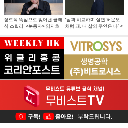
장르적 뚝심으로 빚어낸 클래
‘남과 비교하며 살면 허문오
식 스릴러, <눈동자> 염지호
처럼 돼, 내 삶의 주인은 나’ <
감독
맨 끝줄 소년> 최민식