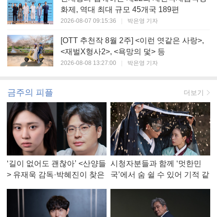
화제, 역대 최대 규모 45개국 189편
2026-08-07 09:15:36
|
박은영 기자
[OTT 추천작 8월 2주] <이런 엿같은 사랑>,
<재벌X형사2>, <욕망의 덫> 등
2026-08-08 13:27:00
|
박은영 기자
금주의 피플
더보기
‘길이 없어도 괜찮아’ <산양들
시청자분들과 함께 ‘멋한민
> 유재욱 감독·박혜진이 찾은
국’에서 숨 쉴 수 있어 기적 같
진짜 ‘안식처’
았다, <멋진 신세계> 강현주
작가