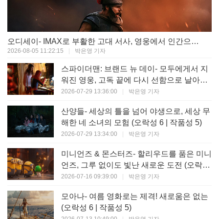
오디세이- IMAX로 부활한 고대 서사, 영웅에서 인간으로의 귀환 (오락성 9 | 작품성 9)
2026-08-05 11:22:15
|
박은영 기자
스파이더맨: 브랜드 뉴 데이- 모두에게서 지
워진 영웅, 고독 끝에 다시 선함으로 날아오
르다 (오락성 8 | 작품성 8)
2026-07-29 13:36:00
|
박은영 기자
산양들- 세상의 틀을 넘어 야생으로, 세상 무
해한 네 소녀의 모험 (오락성 6 | 작품성 5)
2026-07-29 13:34:00
|
박은영 기자
미니언즈 & 몬스터즈- 할리우드를 품은 미니
언즈, 그루 없이도 빛난 새로운 도전 (오락성
7 | 작품성 6)
2026-07-16 09:39:00
|
박은영 기자
모아나- 여름 영화로는 제격! 새로움은 없는
(오락성 6 | 작품성 5)