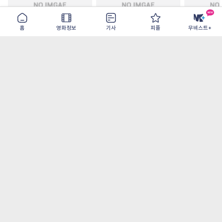
홈
영화정보
기사
피플
무비스트+
철들 무렵
아웃 브레이크
이런 엿같은
2026-09-30
2026-07-22
2026-08-07
가장 많이 본 기사
더보기
오디세이- IMAX로 부활한 고대 서사, 영웅에
서 인간으로의 귀환
[OTT 추천작 8월 2주] <이런 엿같은 사랑>, <
재벌X형사2>, <욕망의 덫> 등
[8월 1주 북미 박스] <스파이더맨> 역대 최고
오프닝, 7년만에 <엔드게임> 기록 갈아치워