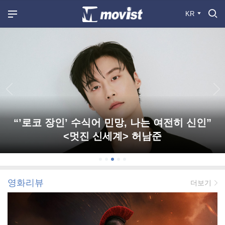
KR
“’로코 장인’ 수식어 민망, 나는 여전히 신인”
<멋진 신세계> 허남준
영화리뷰
더보기