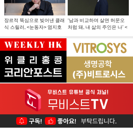
장르적 뚝심으로 빚어낸 클래
‘남과 비교하며 살면 허문오
식 스릴러, <눈동자> 염지호
처럼 돼, 내 삶의 주인은 나’ <
감독
맨 끝줄 소년> 최민식