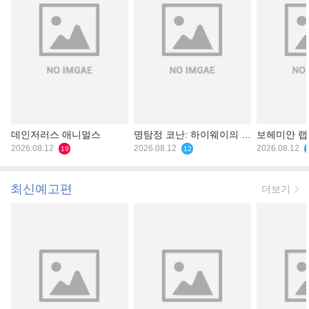
데인저러스 애니멀스
명탐정 코난: 하이웨이의 타
보헤미안 
2026.08.12
천사
2026.08.12
2026.08.12
19
12
최신예고편
더보기