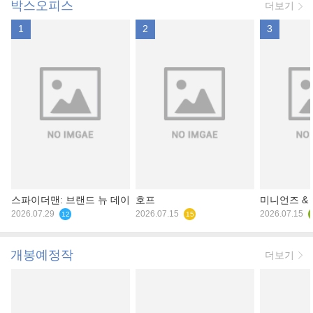
박스오피스
더보기
1
2
3
스파이더맨: 브랜드 뉴 데이
호프
미니언즈 &
2026.07.29
2026.07.15
2026.07.15
12
15
개봉예정작
더보기