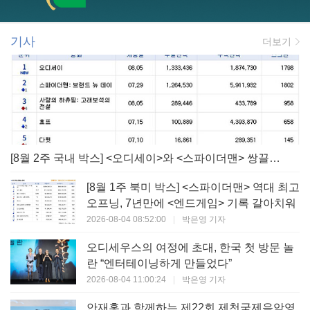
기사
더보기
[8월 2주 국내 박스] <오디세이>와 <스파이더맨> 쌍끌이! 대작 틈바구니 속 빛난 <사랑의 하츄핑>
[8월 1주 북미 박스] <스파이더맨> 역대 최고
오프닝, 7년만에 <엔드게임> 기록 갈아치워
2026-08-04 08:52:00
|
박은영 기자
오디세우스의 여정에 초대, 한국 첫 방문 놀
란 “엔터테이닝하게 만들었다”
2026-08-04 11:00:24
|
박은영 기자
안재홍과 함께하는 제22회 제천국제음악영