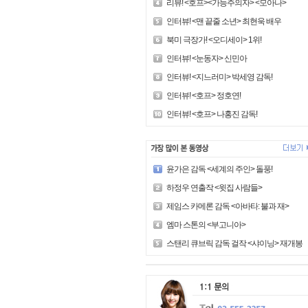
리뷰! <호프><가능주의자> <모아나>
인터뷰! <맨 끝줄 소년> 최현욱 배우
북미 극장가! <오디세이> 1위!
인터뷰! <눈동자> 신민아
인터뷰! <지느러미> 박세영 감독!
인터뷰! <호프> 정호연!
인터뷰! <호프> 나홍진 감독!
윤가은 감독 <세계의 주인> 돌풍!
하정우 연출작 <윗집 사람들>
제임스 카메론 감독 <아바타: 불과 재>
엠마 스톤의 <부고니아>
스탠리 큐브릭 감독 걸작 <샤이닝> 재개봉!