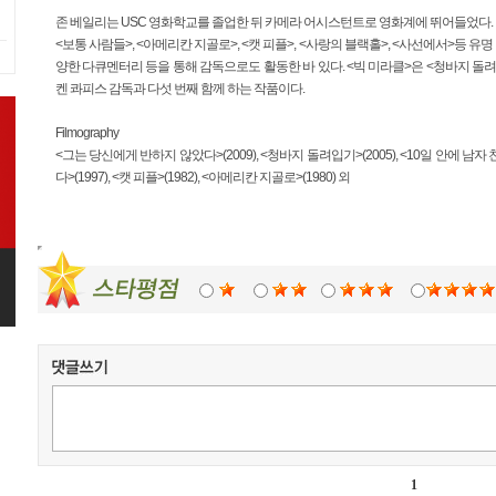
존 베일리는 USC 영화학교를 졸업한 뒤 카메라 어시스턴트로 영화계에 뛰어들었다.
<보통 사람들>, <아메리칸 지골로>, <캣 피플>, <사랑의 블랙홀>, <사선에서>등 유명
양한 다큐멘터리 등을 통해 감독으로도 활동한 바 있다. <빅 미라클>은 <청바지 돌
켄 콰피스 감독과 다섯 번째 함께 하는 작품이다.
Filmography
<그는 당신에게 반하지 않았다>(2009), <청바지 돌려입기>(2005), <10일 안에 남자 
다>(1997), <캣 피플>(1982), <아메리칸 지골로>(1980) 외
1