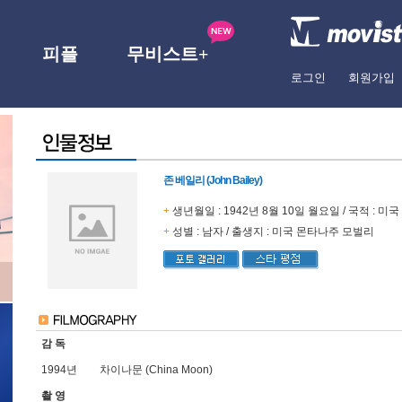
피플
무비스트+
로그인
회원가입
존 베일리 (John Bailey)
+
생년월일 : 1942년 8월 10일 월요일 / 국적 : 미국
+
성별 : 남자 / 출생지 : 미국 몬타나주 모벌리
감 독
1994년
차이나문 (China Moon)
촬 영