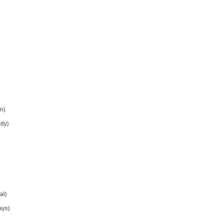
n)
dy)
al)
ys)