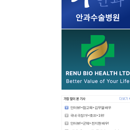
인터뷰! <참교육> 김무열 배우
국내 극장가! <호프> 1위!
인터뷰! <군체> 전지현 배우!