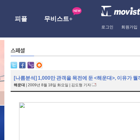
피플
무비스트+
로그인
회원가입
[나름분석] 1,000만 관객을 목전에 둔 <해운대>, 이유가 뭘
해운대
|
2009년 8월 18일 화요일
|
김도형 기자