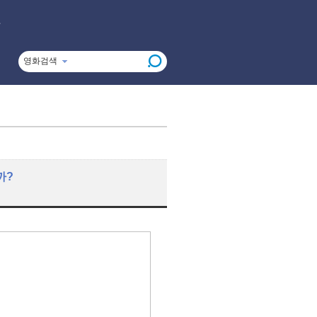
영화검색
까?