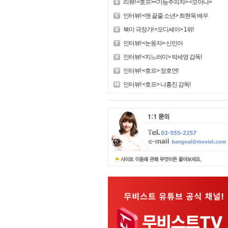
리뷰! <호프><가능주의자> <모아나>
인터뷰! <맨 끝줄 소년> 최현욱 배우
북미 극장가! <오디세이> 1위!
인터뷰! <눈동자> 신민아
인터뷰! <지느러미> 박세영 감독!
인터뷰! <호프> 정호연!
인터뷰! <호프> 나홍진 감독!