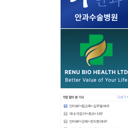
인터뷰! <참교육> 김무열 배우
국내 극장가! <호프> 1위!
인터뷰! <군체> 전지현 배우!