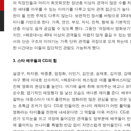
의 직장인들과 머리가 희끗희끗한 장년층 이상의 관객이 많은 수를 차지했
전 세대를 아우를 수 있는 이야기를 다루고 있어 관객 접근도가 높다.
란이 될 만한 주제도 다루지 않는다. 보편적인 정서를 바탕으로 10대부
미디를 기반으로 한다. 가족, 연인, 부모, 자식, 친척, 형제 등 기본
년층 이상도 쉽게 공감할 수 있도록 했다. 그동안 ‘극장에서 영화보기
지만, <해운대>는 40대 이상의 관객들도 어렵지 않게 즐길 수 있는 
서와 단순 구조의 이야기는 가족 단위 관객을 극장으로 오게 하는데 
한 시간대는 이들의 집단적인 관람도 가능하게 했다.
3. 스타 배우들과 CG의 힘
설경구, 하지원, 박중훈, 엄정화, 이민기, 김인권, 송재호, 김지영, 강
야구 롯데 이대호 선수까지, <해운대>의 캐스팅은 여름 블록버스터답
진해 영화의 완성도를 높인다. 여기에 술에 취해 보여주는 애교나 코믹
순수함, 엽기적인 애정행각 등 낯선 모습도 색다른 재미를 준다. 배우
잘하는 대중스타가 대거 출연하는 영화라면 많은 관심을 받는 것은 당
는 초특급 조커가 있다. CG로 만들어진 쓰나미 캐릭터가 어떤 활약을
영화라는 타이틀을 전면에 내세운다면 그 역할을 더욱 커진다. CG로
은가 도끼눈을 뜨고 극장에 들어갔던 관객들도 앞부분에 배우들이 
에 몰아치는 쓰나미를 특별한 반감 없이 자연스럽게 받아들인다. <해