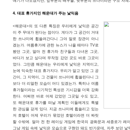
얘기가 나오겠지만, 앞부분의 배우들, 뒷부분의 쓰나미라는 구조 자체가
4. 대표 휴가지인 해운대가 주는 낯익음
<해운대>의 또 다른 특징은 우리에게 낯익은 공간
이 주 무대가 된다는 점이다. 게다가 그 공간이 거대
한 쓰나미에 휩쓸려간다니 그야 말로 장관이 아니
겠는가. 여름휴가에 관한 뉴스가 나올 때마다 TV로
봤던 그곳, 얼마 전 휴가차 친구들과 다녀온 그곳,
바다가 보고 싶다며 무작정 갔던 곳도 바로 그곳이
었다. 그만큼 해운대는 우리에게 낯익은 지역이고,
눈에 익숙한 대표 휴가지다. 우리가 알고 있던 그 공
간이, 그 지역이, 그 건물이 쓰나미에 휩쓸린다니 그
보다 더 리얼한 모습이 어디 있겠는가. 특히나 여름
휴가철이라는 시기적인 특성은 기시감을 더욱 강화
한다. 어쩌면 바로 어제 갔었던 그곳일 수도 있고,
또 해운대로 휴가를 떠날 계획인 이들에게도 특별
한 관심을 갖게 있다. 지금 쓰나미에 휩쓸리고 있는
저 호텔이 어제 우리가 묶었던 호텔이라면 더 짜릿
할 수밖에. 얼마 전 한 레이싱 게임에 한국의 광화문과 세종로가 레
그냥 게임 속에 낯익은 모습으로 구현만 돼도 반가운데, 자주 보던 낯