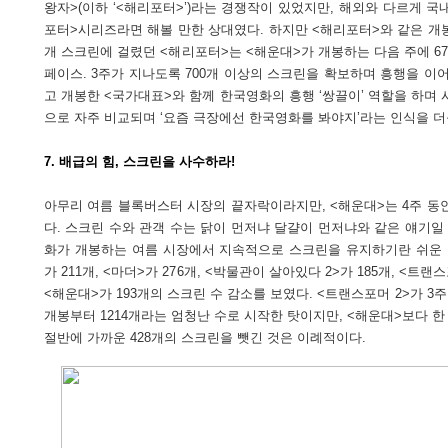
왕자>(이하 ‘<해리포터>’)라는 경쟁작이 있었지만, 해외와 다르게 
포터>시리즈라면 해볼 만한 상대였다. 하지만 <해리포터>와 같은 개봉날
개 스크린에 걸렸던 <해리포터>는 <해운대>가 개봉하는 다음 주에 67
페이스. 3주가 지나도록 700개 이상의 스크린을 확보하며 흥행을 이어
고 개봉한 <국가대표>와 함께 한국영화의 흥행 ‘쌍끌이’ 역할을 하며 
으로 자주 비교되며 ‘요즘 극장에선 한국영화를 봐야지’라는 인식을 더
7. 배급의 힘, 스크린을 사수하라!
아무리 여름 블록버스터 시장의 끝자락이라지만, <해운대>는 4주 동
다. 스크린 수와 관객 수는 닭이 먼저냐 달걀이 먼저냐와 같은 얘기일 
화가 개봉하는 여름 시장에서 지속적으로 스크린을 유지하기란 쉬운 일
가 211개, <마더>가 276개, <박물관이 살아있다 2>가 185개, <트랜스
<해운대>가 193개의 스크린 수 감소를 보였다. <트랜스포머 2>가 3주
개봉부터 1214개라는 엄청난 수로 시작한 탓이지만, <해운대>보다 한
절반에 가까운 428개의 스크린을 뺏긴 것은 이례적이다.