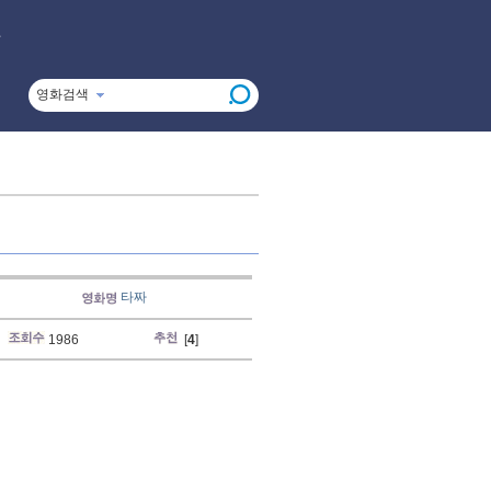
영화검색
타짜
1986
[
4
]