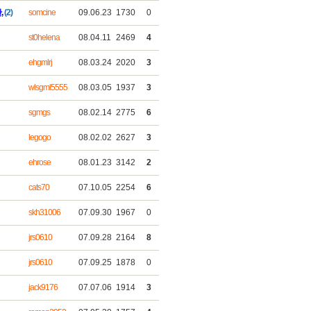
,
(2)
somcine
09.06.23
1730
0
st0helena
08.04.11
2469
4
ehgmlrj
08.03.24
2020
3
wlsgml5555
08.03.05
1937
3
sgmgs
08.02.14
2775
6
legogo
08.02.02
2627
3
ehrose
08.01.23
3142
2
cats70
07.10.05
2254
6
skh31006
07.09.30
1967
0
jrs0610
07.09.28
2164
8
jrs0610
07.09.25
1878
0
jack9176
07.07.06
1914
3