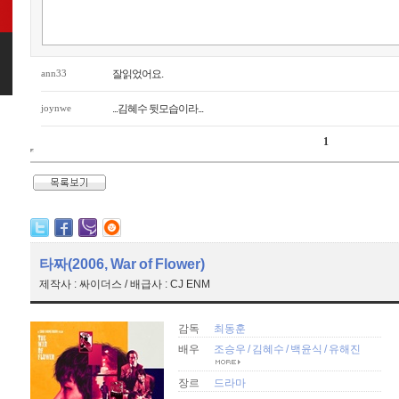
ann33
잘읽었어요.
joynwe
...김혜수 뒷모습이라...
1
타짜(2006, War of Flower)
제작사 : 싸이더스 / 배급사 : CJ ENM
감독
최동훈
배우
조승우
/
김혜수
/
백윤식
/
유해진
장르
드라마