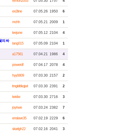
remon2053
07.05.30
1757
4
ex2line
07.05.26
1950
6
mchh
07.05.21
2009
1
leejune
07.05.12
2104
4
꽃의 싸
lang015
07.05.09
2104
1
a17561
07.04.21
1986
4
powerdf
07.04.17
2078
4
hyy0809
07.03.30
2157
2
tmgkfdkqjwl
07.03.30
2391
2
keidw
07.03.30
2716
3
joynwe
07.03.24
2382
7
enslave35
07.02.19
2229
6
skarlgh22
07.02.16
2041
3