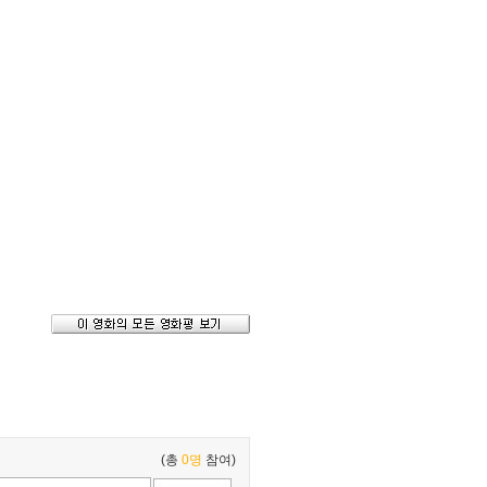
(총
0명
참여)