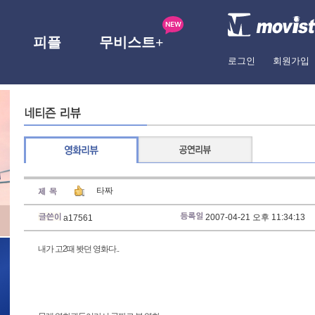
피플
무비스트+
로그인
회원가입
타짜
2007-04-21 오후 11:34:13
a17561
내가 고2때 봣던 영화다..