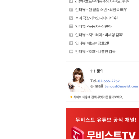
리뷰! <호프><가능주의자> <모아나>
인터뷰! <맨 끝줄 소년> 최현욱 배우
북미 극장가! <오디세이> 1위!
인터뷰! <눈동자> 신민아
인터뷰! <지느러미> 박세영 감독!
인터뷰! <호프> 정호연!
인터뷰! <호프> 나홍진 감독!