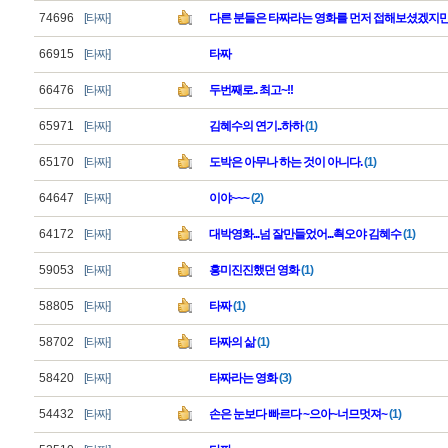
74696
[타짜]
다른 분들은 타짜라는 영화를 먼저 접해보셨겠지만
66915
[타짜]
타짜
66476
[타짜]
두번째로.. 최고~!!
65971
[타짜]
김혜수의 연기..하하
(1)
65170
[타짜]
도박은 아무나 하는 것이 아니다.
(1)
64647
[타짜]
이야~~~
(2)
64172
[타짜]
대박영화...넘 잘만들었어...쵝오야 김혜수
(1)
59053
[타짜]
흥미진진했던 영화
(1)
58805
[타짜]
타짜
(1)
58702
[타짜]
타짜의 삶
(1)
58420
[타짜]
타짜라는 영화
(3)
54432
[타짜]
손은 눈보다 빠르다 ~으아~너므멋져~
(1)