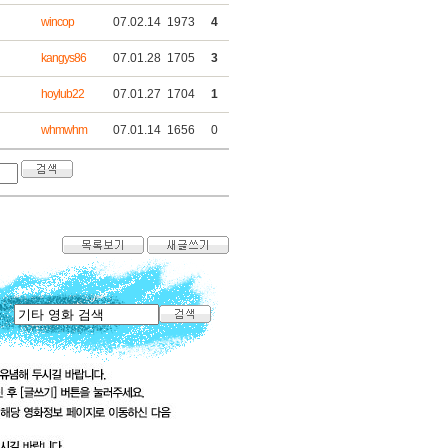
wincop
07.02.14
1973
4
kangys86
07.01.28
1705
3
hoylub22
07.01.27
1704
1
whmwhm
07.01.14
1656
0