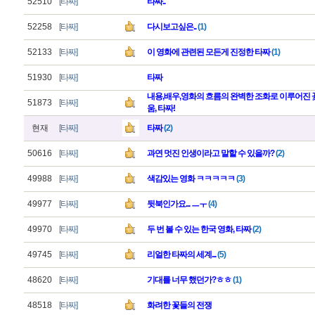
52510
[타짜]
타짜..
52258
[타짜]
다시보고싶은..
(1)
52133
[타짜]
이 영화에 관련된 모든게 진정한 타짜
(1)
51930
[타짜]
타짜
내용,배우,영화의 흐름의 완벽한 조화로 이루어진 
51873
[타짜]
움, 타짜!
현재
[타짜]
타짜
(2)
50616
[타짜]
과연 멋진 인생이라고 말할 수 있을까?
(2)
49988
[타짜]
색감있는 영화 ㅋㅋㅋㅋㅋ
(3)
49977
[타짜]
뒷북인가요... ㅡㅜ
(4)
49970
[타짜]
두 번 볼 수 있는 한국 영화, 타짜
(2)
49745
[타짜]
리얼한 타짜의 세계...
(5)
48620
[타짜]
기대를 너무 했던가?ㅎㅎ
(1)
48518
[타짜]
화려한 꽃들의 전쟁