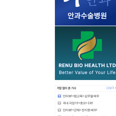
인터뷰! <참교육> 김무열 배우
국내 극장가! <호프> 1위!
인터뷰! <군체> 전지현 배우!