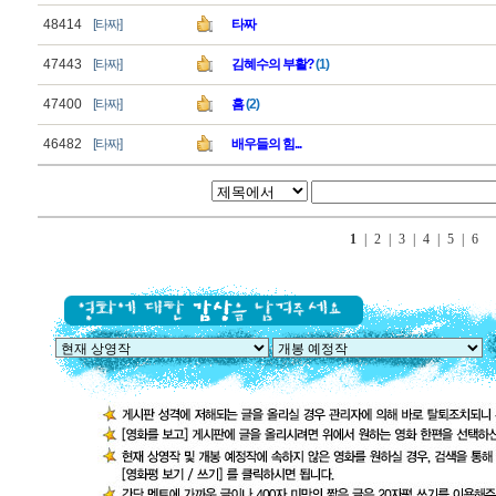
48414
[타짜]
타짜
47443
[타짜]
김혜수의 부활?
(1)
47400
[타짜]
흠
(2)
46482
[타짜]
배우들의 힘...
1
|
2
|
3
|
4
|
5
|
6