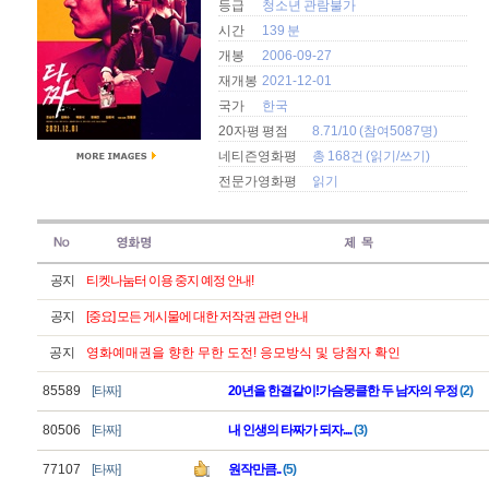
등급
청소년 관람불가
시간
139 분
개봉
2006-09-27
재개봉
2021-12-01
국가
한국
20자평 평점
8.71/10 (참여5087명)
네티즌영화평
총 168건 (
읽기
/
쓰기
)
전문가영화평
읽기
공지
티켓나눔터 이용 중지 예정 안내!
공지
[중요] 모든 게시물에 대한 저작권 관련 안내
공지
영화예매권을 향한 무한 도전! 응모방식 및 당첨자 확인
85589
[타짜]
20년을 한결같이!가슴뭉클한 두 남자의 우정
(2)
80506
[타짜]
내 인생의 타짜가 되자....
(3)
77107
[타짜]
원작만큼..
(5)