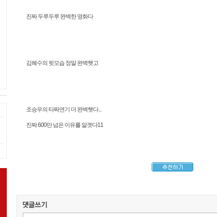
진짜 두루두루 완벽한 영화다
김혜수의 뒷모습 정말 완벽햇고
조승우의 타짜연기 더 완벽햇다...
진짜 600만 넘은 이유를 알겟다11