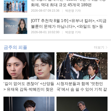
화제, 역대 최대 규모 45개국 189편
2026-08-07 09:15:36
|
박은영 기자
[OTT 추천작 8월 1주] <유부녀 킬러>, <지금
불륜이 문제가 아닙니다>, <와일드 씽> 등
2026-08-01 10:02:00
|
박은영 기자
금주의 피플
더보기
‘길이 없어도 괜찮아’ <산양들
시청자분들과 함께 ‘멋한민
> 유재욱 감독·박혜진이 찾은
국’에서 숨 쉴 수 있어 기적 같
진짜 ‘안식처’
았다, <멋진 신세계> 강현주
작가