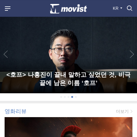
KR
<호프> 나홍진이 끝내 말하고 싶었던 것, 비극
끝에 남은 이름 ‘호프’
영화리뷰
더보기