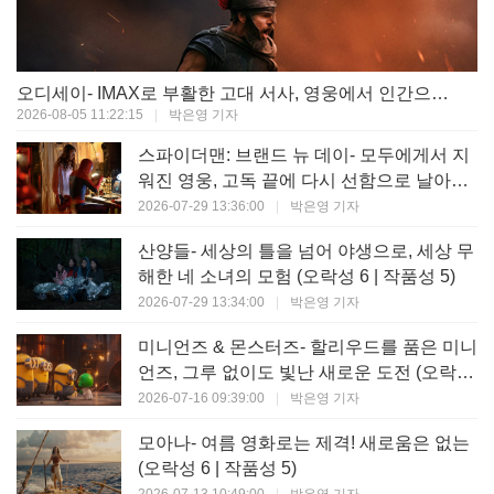
오디세이- IMAX로 부활한 고대 서사, 영웅에서 인간으로의 귀환 (오락성 9 | 작품성 9)
2026-08-05 11:22:15
|
박은영 기자
스파이더맨: 브랜드 뉴 데이- 모두에게서 지
워진 영웅, 고독 끝에 다시 선함으로 날아오
르다 (오락성 8 | 작품성 8)
2026-07-29 13:36:00
|
박은영 기자
산양들- 세상의 틀을 넘어 야생으로, 세상 무
해한 네 소녀의 모험 (오락성 6 | 작품성 5)
2026-07-29 13:34:00
|
박은영 기자
미니언즈 & 몬스터즈- 할리우드를 품은 미니
언즈, 그루 없이도 빛난 새로운 도전 (오락성
7 | 작품성 6)
2026-07-16 09:39:00
|
박은영 기자
모아나- 여름 영화로는 제격! 새로움은 없는
(오락성 6 | 작품성 5)