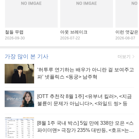
철들 무렵
아웃 브레이크
이런 엿같은
2026-09-30
2026-07-22
2026-08-07
가장 많이 본 기사
더보기
‘허투루 연기하는 배우가 아니란 걸 보여주고
파’ 넷플릭스 <동궁> 남주혁
[OTT 추천작 8월 1주] <유부녀 킬러>, <지금
불륜이 문제가 아닙니다>, <와일드 씽> 등
[8월 1주 국내 박스] 5일 만에 338만 모은 <스
파이더맨> 극장가 235% 대반등, <호프>는
400만 돌파