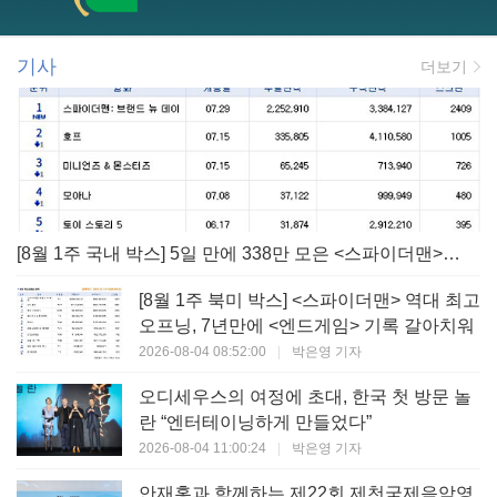
기사
더보기
[8월 1주 국내 박스] 5일 만에 338만 모은 <스파이더맨> 극장가 235% 대반등, <호프>는 400만 돌파
[8월 1주 북미 박스] <스파이더맨> 역대 최고
오프닝, 7년만에 <엔드게임> 기록 갈아치워
2026-08-04 08:52:00
|
박은영 기자
오디세우스의 여정에 초대, 한국 첫 방문 놀
란 “엔터테이닝하게 만들었다”
2026-08-04 11:00:24
|
박은영 기자
안재홍과 함께하는 제22회 제천국제음악영