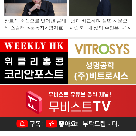
장르적 뚝심으로 빚어낸 클래
‘남과 비교하며 살면 허문오
식 스릴러, <눈동자> 염지호
처럼 돼, 내 삶의 주인은 나’ <
감독
맨 끝줄 소년> 최민식