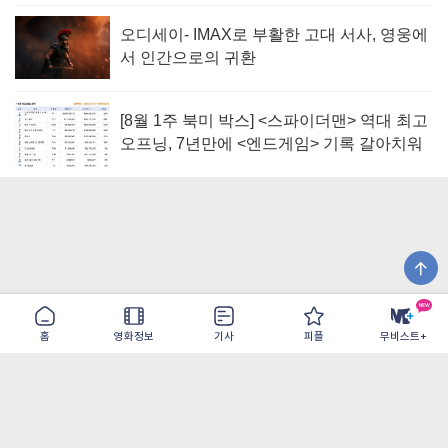
오디세이- IMAX로 부활한 고대 서사, 영웅에
서 인간으로의 귀환
[8월 1주 북미 박스] <스파이더맨> 역대 최고
오프닝, 7년만에 <엔드게임> 기록 갈아치워
홈
영화정보
기사
피플
무비스트+
이용약관
개인정보취급방침
광고/제휴
PC버전
COPYRIGHT ©THE SHANGRILA ALL RIGHTS RESERVED.