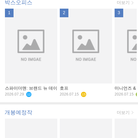
박스오피스
더보기
1
2
3
스파이더맨: 브랜드 뉴 데이
호프
미니언즈 &
2026.07.29
2026.07.15
2026.07.15
12
15
개봉예정작
더보기