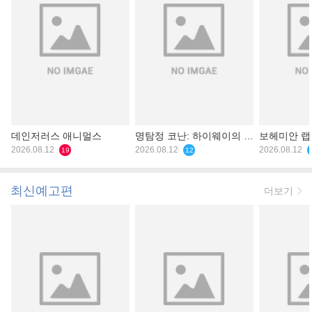
데인저러스 애니멀스
명탐정 코난: 하이웨이의 타
보헤미안 
2026.08.12
천사
2026.08.12
2026.08.12
19
12
최신예고편
더보기