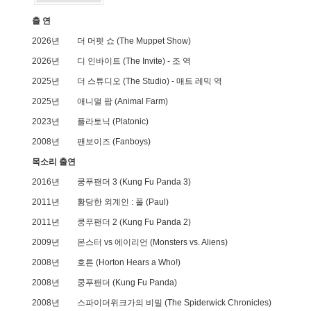
출 연
2026년
더 머펫 쇼 (The Muppet Show)
2026년
디 인바이트 (The Invite)
- 조 역
2025년
더 스튜디오 (The Studio)
- 매트 레믹 역
2025년
애니멀 팜 (Animal Farm)
2023년
플라토닉 (Platonic)
2008년
팬보이즈 (Fanboys)
목소리 출연
2016년
쿵푸팬더 3 (Kung Fu Panda 3)
2011년
황당한 외계인 : 폴 (Paul)
2011년
쿵푸팬더 2 (Kung Fu Panda 2)
2009년
몬스터 vs 에이리언 (Monsters vs. Aliens)
2008년
호튼 (Horton Hears a Who!)
2008년
쿵푸팬더 (Kung Fu Panda)
2008년
스파이더위크가의 비밀 (The Spiderwick Chronicles)