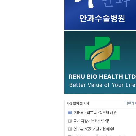
인터뷰! <참교육> 김무열 배우
국내 극장가! <호프> 1위!
인터뷰! <군체> 전지현 배우!