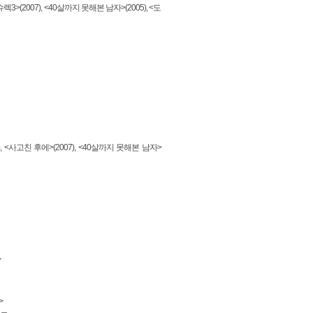
슈렉3>(2007), <40살까지 못해본 남자>(2005), <도
, <사고친 후에>(2007), <40살까지 못해본 남자>
>
>