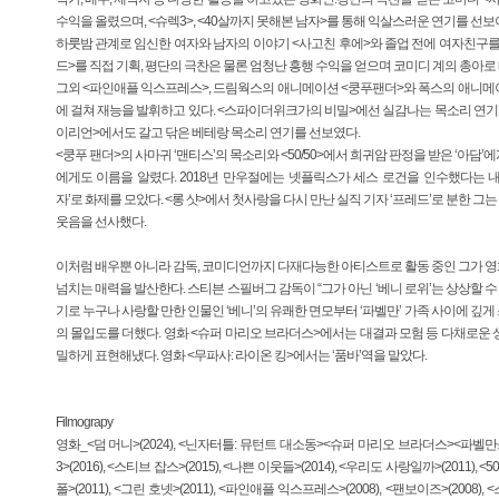
수익을 올렸으며, <슈렉3>, <40살까지 못해본 남자>를 통해 익살스러운 연기를 선보
하룻밤 관계로 임신한 여자와 남자의 이야기 <사고친 후에>와 졸업 전에 여자친구
드>를 직접 기획, 평단의 극찬은 물론 엄청난 흥행 수익을 얻으며 코미디 계의 총아로
그외 <파인애플 익스프레스>, 드림웍스의 애니메이션 <쿵푸팬더>와 폭스의 애니메
에 걸쳐 재능을 발휘하고 있다. <스파이더위크가의 비밀>에선 실감나는 목소리 연기로
이리언>에서도 갈고 닦은 베테랑 목소리 연기를 선보였다.
<쿵푸 팬더>의 사마귀 ‘맨티스’의 목소리와 <50/50>에서 희귀암 판정을 받은 ‘아담
에게도 이름을 알렸다. 2018년 만우절에는 넷플릭스가 세스 로건을 인수했다는 
자’로 화제를 모았다. <롱 샷>에서 첫사랑을 다시 만난 실직 기자 ‘프레드’로 분한 
웃음을 선사했다.
이처럼 배우뿐 아니라 감독, 코미디언까지 다재다능한 아티스트로 활동 중인 그가 영
넘치는 매력을 발산한다. 스티븐 스필버그 감독이 “그가 아닌 ‘베니 로위’는 상상할 수
기로 누구나 사랑할 만한 인물인 ‘베니’의 유쾌한 면모부터 ‘파벨만’ 가족 사이에 깊
의 몰입도를 더했다. 영화 <슈퍼 마리오 브라더스>에서는 대결과 모험 등 다채로운 
밀하게 표현해냈다. 영화 <무파사: 라이온 킹>에서는 ‘품바’역을 맡았다.
Filmograpy
영화_<덤 머니>(2024), <닌자터틀: 뮤턴트 대소동><슈퍼 마리오 브라더스><파벨만스>(2
3>(2016), <스티브 잡스>(2015), <나쁜 이웃들>(2014), <우리도 사랑일까>(2011), <50
폴>(2011), <그린 호넷>(2011), <파인애플 익스프레스>(2008), <팬보이즈>(2008), 