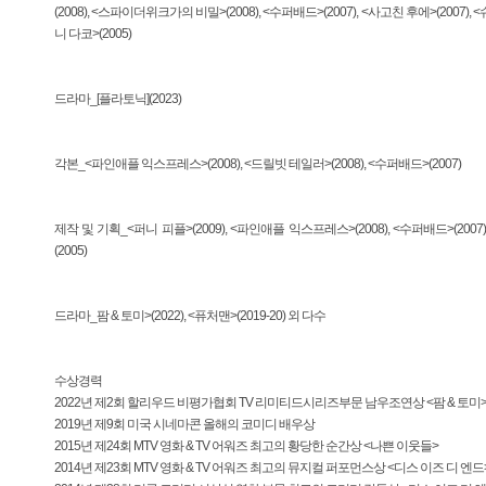
(2008), <스파이더위크가의 비밀>(2008), <수퍼배드>(2007), <사고친 후에>(2007), <
니 다코>(2005)
드라마_[플라토닉](2023)
각본_<파인애플 익스프레스>(2008), <드릴빗 테일러>(2008), <수퍼배드>(2007)
제작 및 기획_<퍼니 피플>(2009), <파인애플 익스프레스>(2008), <수퍼배드>(2007)
(2005)
드라마_팜 & 토미>(2022), <퓨처맨>(2019-20) 외 다수
수상경력
2022년 제2회 할리우드 비평가협회 TV 리미티드시리즈부문 남우조연상 <팜 & 토미
2019년 제9회 미국 시네마콘 올해의 코미디 배우상
2015년 제24회 MTV 영화 & TV 어워즈 최고의 황당한 순간상 <나쁜 이웃들>
2014년 제23회 MTV 영화 & TV 어워즈 최고의 뮤지컬 퍼포먼스상 <디스 이즈 디 엔드