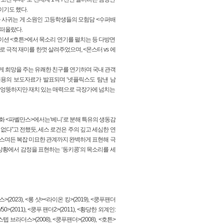
이기도 했다.
를 사귀는 게 소원인 고등학생들의 모험담 <수퍼배
 떠올랐다.
이션 <호튼>에서 목소리 연기를 펼치는 등 다방면
 극적 재미를 한껏 살려주었으며, <몬스터 vs 에
’에게 희망을 주는 유쾌한 친구를 연기하며 국내 관객
내용의 보도자료가 발표되며 ‘넷플릭스도 탐낸 남
그는 엉뚱하지만 재치 있는 매력으로 극장가에 넘치는
화 <파벨만스>에서는‘베니’로 분해 특유의 생동감
 없다”고 전했듯, 세스 로건은 주의 깊고 세심한 연
게 스며든 복잡 미묘한 관계까지 완벽하게 표현해 극
상황에서 감정을 표현하는 ‘동키콩’의 목소리를 세
023), <롱 샷><라이온 킹>(2019), <쿵푸팬더
/50>(2011), <쿵푸 팬더2>(2011), <황당한 외계인:
<스텝 브라더스>(2008), <쿵푸팬더>(2008), <호튼>