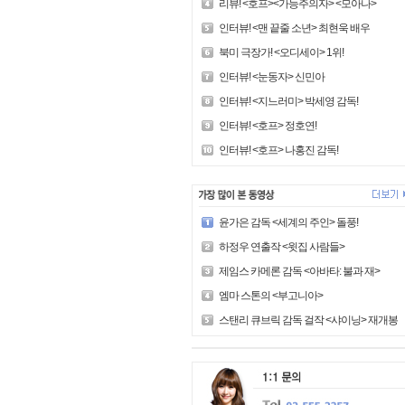
리뷰! <호프><가능주의자> <모아나>
인터뷰! <맨 끝줄 소년> 최현욱 배우
북미 극장가! <오디세이> 1위!
인터뷰! <눈동자> 신민아
인터뷰! <지느러미> 박세영 감독!
인터뷰! <호프> 정호연!
인터뷰! <호프> 나홍진 감독!
윤가은 감독 <세계의 주인> 돌풍!
하정우 연출작 <윗집 사람들>
제임스 카메론 감독 <아바타: 불과 재>
엠마 스톤의 <부고니아>
스탠리 큐브릭 감독 걸작 <샤이닝> 재개봉!