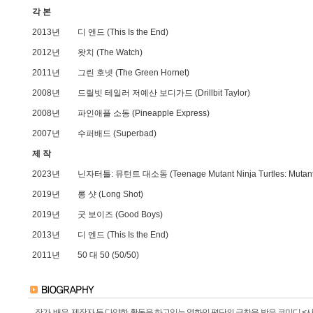
각 본
2013년
디 엔드 (This Is the End)
2012년
왓치 (The Watch)
2011년
그린 호넷 (The Green Hornet)
2008년
드릴빗 테일러 저예산 보디가드 (Drillbit Taylor)
2008년
파인애플 소동 (Pineapple Express)
2007년
수퍼배드 (Superbad)
제 작
2023년
닌자터틀: 뮤턴트 대소동 (Teenage Mutant Ninja Turtles: Mutan
2019년
롱 샷 (Long Shot)
2019년
굿 보이즈 (Good Boys)
2013년
디 엔드 (This Is the End)
2011년
50 대 50 (50/50)
작가, 배우, 제작자 등 다양한 활동을 하고있는 영화인.평단의 극찬을 받은 코미디 <