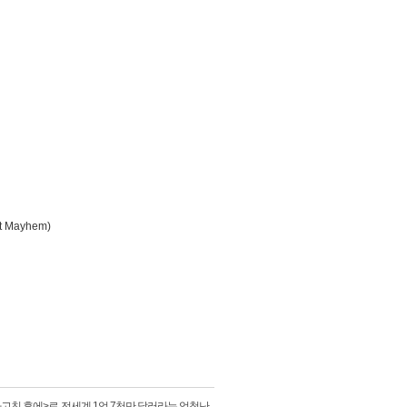
t Mayhem)
사고친 후에>로 전세계 1억 7천만 달러라는 엄청난