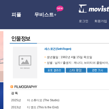
피플
무비스트+
로그인
회원가입
세스 로건 (Seth Rogen)
+
생년월일 : 1982년 4월 15일 목요일
+
성별 : 남자 / 출생지 : 캐나다, 브리티쉬 콜럼비아
감 독
2025년
더 스튜디오 (The Studio)
2013년
디 엔드 (This Is the End)