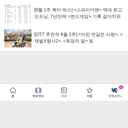
[8월 1주 북미 박스] <스파이더맨> 역대 최고
오프닝, 7년만에 <엔드게임> 기록 갈아치워
[OTT 추천작 8월 2주] <이런 엿같은 사랑>, <
재벌X형사2>, <욕망의 덫> 등
홈
영화정보
기사
피플
무비스트+
이용약관
개인정보취급방침
광고/제휴
PC버전
COPYRIGHT ©THE SHANGRILA ALL RIGHTS RESERVED.