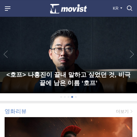
KR
<호프> 나홍진이 끝내 말하고 싶었던 것, 비극
끝에 남은 이름 ‘호프’
영화리뷰
더보기