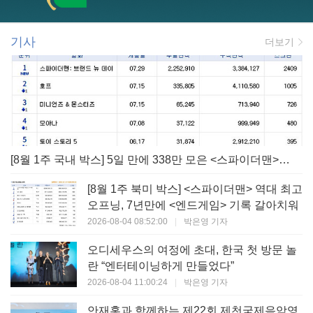
기사
더보기
[8월 1주 국내 박스] 5일 만에 338만 모은 <스파이더맨> 극장가 235% 대반등, <호프>는 400만 돌파
[8월 1주 북미 박스] <스파이더맨> 역대 최고
오프닝, 7년만에 <엔드게임> 기록 갈아치워
2026-08-04 08:52:00
|
박은영 기자
오디세우스의 여정에 초대, 한국 첫 방문 놀
란 “엔터테이닝하게 만들었다”
2026-08-04 11:00:24
|
박은영 기자
안재홍과 함께하는 제22회 제천국제음악영