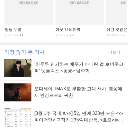
철들 무렵
아웃 브레이크
이런 엿같은
2026-09-30
2026-07-22
2026-08-07
가장 많이 본 기사
더보기
‘허투루 연기하는 배우가 아니란 걸 보여주고
파’ 넷플릭스 <동궁> 남주혁
오디세이- IMAX로 부활한 고대 서사, 영웅에
서 인간으로의 귀환
[8월 1주 국내 박스] 5일 만에 338만 모은 <스
파이더맨> 극장가 235% 대반등, <호프>는
400만 돌파