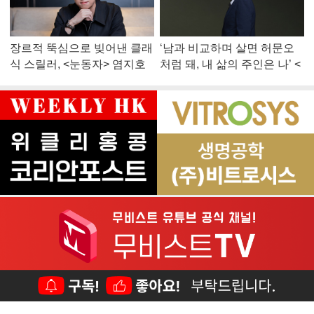
장르적 뚝심으로 빚어낸 클래
‘남과 비교하며 살면 허문오
식 스릴러, <눈동자> 염지호
처럼 돼, 내 삶의 주인은 나’ <
감독
맨 끝줄 소년> 최민식