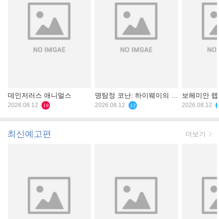
데인저러스 애니멀스
명탐정 코난: 하이웨이의 타
보헤미안 
2026.08.12
천사
2026.08.12
2026.08.12
19
12
최신예고편
더보기