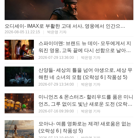
오디세이- IMAX로 부활한 고대 서사, 영웅에서 인간으로의 귀환 (오락성 9 | 작품성 9)
2026-08-05 11:22:15
|
박은영 기자
스파이더맨: 브랜드 뉴 데이- 모두에게서 지
워진 영웅, 고독 끝에 다시 선함으로 날아오
르다 (오락성 8 | 작품성 8)
2026-07-29 13:36:00
|
박은영 기자
산양들- 세상의 틀을 넘어 야생으로, 세상 무
해한 네 소녀의 모험 (오락성 6 | 작품성 5)
2026-07-29 13:34:00
|
박은영 기자
미니언즈 & 몬스터즈- 할리우드를 품은 미니
언즈, 그루 없이도 빛난 새로운 도전 (오락성
7 | 작품성 6)
2026-07-16 09:39:00
|
박은영 기자
모아나- 여름 영화로는 제격! 새로움은 없는
(오락성 6 | 작품성 5)