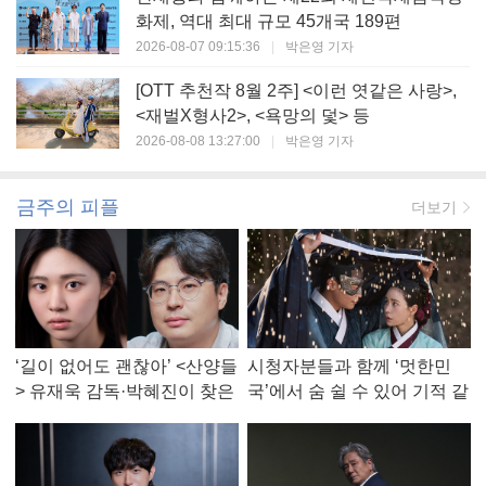
화제, 역대 최대 규모 45개국 189편
2026-08-07 09:15:36
|
박은영 기자
[OTT 추천작 8월 2주] <이런 엿같은 사랑>,
<재벌X형사2>, <욕망의 덫> 등
2026-08-08 13:27:00
|
박은영 기자
금주의 피플
더보기
‘길이 없어도 괜찮아’ <산양들
시청자분들과 함께 ‘멋한민
> 유재욱 감독·박혜진이 찾은
국’에서 숨 쉴 수 있어 기적 같
진짜 ‘안식처’
았다, <멋진 신세계> 강현주
작가