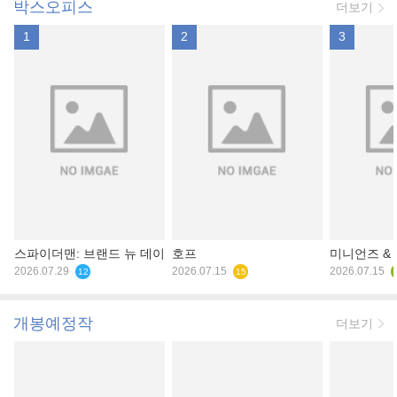
박스오피스
더보기
1
2
3
스파이더맨: 브랜드 뉴 데이
호프
미니언즈 &
2026.07.29
2026.07.15
2026.07.15
12
15
개봉예정작
더보기