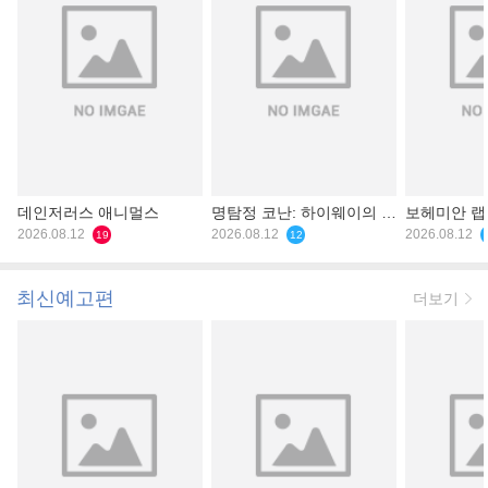
데인저러스 애니멀스
명탐정 코난: 하이웨이의 타
보헤미안 
2026.08.12
천사
2026.08.12
2026.08.12
19
12
최신예고편
더보기