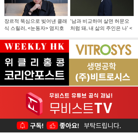
장르적 뚝심으로 빚어낸 클래
‘남과 비교하며 살면 허문오
식 스릴러, <눈동자> 염지호
처럼 돼, 내 삶의 주인은 나’ <
감독
맨 끝줄 소년> 최민식