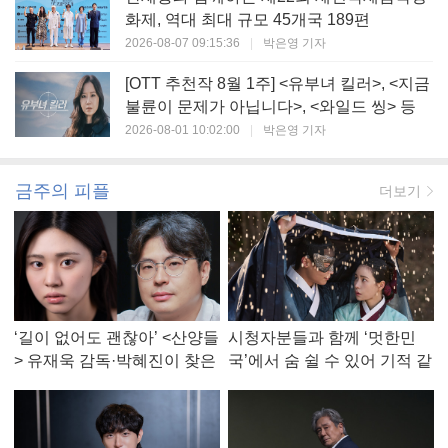
화제, 역대 최대 규모 45개국 189편
2026-08-07 09:15:36
|
박은영 기자
[OTT 추천작 8월 1주] <유부녀 킬러>, <지금
불륜이 문제가 아닙니다>, <와일드 씽> 등
2026-08-01 10:02:00
|
박은영 기자
금주의 피플
더보기
‘길이 없어도 괜찮아’ <산양들
시청자분들과 함께 ‘멋한민
> 유재욱 감독·박혜진이 찾은
국’에서 숨 쉴 수 있어 기적 같
진짜 ‘안식처’
았다, <멋진 신세계> 강현주
작가