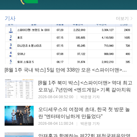
기사
더보기
[8월 1주 국내 박스] 5일 만에 338만 모은 <스파이더맨> 극장가 235% 대반등, <호프>는 400만 돌파
[8월 1주 북미 박스] <스파이더맨> 역대 최고
오프닝, 7년만에 <엔드게임> 기록 갈아치워
2026-08-04 08:52:00
|
박은영 기자
오디세우스의 여정에 초대, 한국 첫 방문 놀
란 “엔터테이닝하게 만들었다”
2026-08-04 11:00:24
|
박은영 기자
안재홍과 함께하는 제22회 제천국제음악영