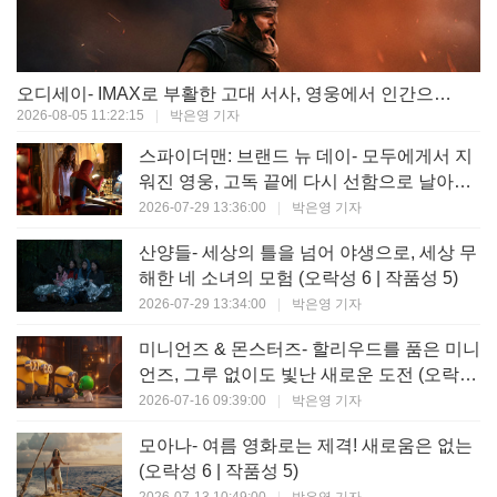
오디세이- IMAX로 부활한 고대 서사, 영웅에서 인간으로의 귀환 (오락성 9 | 작품성 9)
2026-08-05 11:22:15
|
박은영 기자
스파이더맨: 브랜드 뉴 데이- 모두에게서 지
워진 영웅, 고독 끝에 다시 선함으로 날아오
르다 (오락성 8 | 작품성 8)
2026-07-29 13:36:00
|
박은영 기자
산양들- 세상의 틀을 넘어 야생으로, 세상 무
해한 네 소녀의 모험 (오락성 6 | 작품성 5)
2026-07-29 13:34:00
|
박은영 기자
미니언즈 & 몬스터즈- 할리우드를 품은 미니
언즈, 그루 없이도 빛난 새로운 도전 (오락성
7 | 작품성 6)
2026-07-16 09:39:00
|
박은영 기자
모아나- 여름 영화로는 제격! 새로움은 없는
(오락성 6 | 작품성 5)