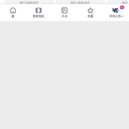
홈
영화정보
기사
피플
무비스트+
철들 무렵
아웃 브레이크
이런 엿같은
2026-09-30
2026-07-22
2026-08-07
가장 많이 본 기사
더보기
‘허투루 연기하는 배우가 아니란 걸 보여주고
파’ 넷플릭스 <동궁> 남주혁
[OTT 추천작 8월 1주] <유부녀 킬러>, <지금
불륜이 문제가 아닙니다>, <와일드 씽> 등
[8월 1주 국내 박스] 5일 만에 338만 모은 <스
파이더맨> 극장가 235% 대반등, <호프>는
400만 돌파