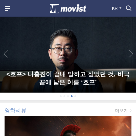
KR
<호프> 나홍진이 끝내 말하고 싶었던 것, 비극
끝에 남은 이름 ‘호프’
영화리뷰
더보기