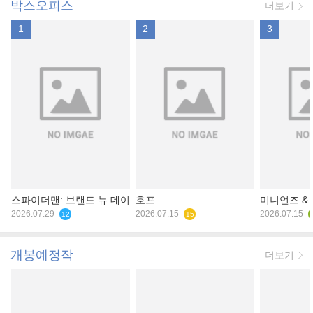
박스오피스
더보기
1
2
3
스파이더맨: 브랜드 뉴 데이
호프
미니언즈 &
2026.07.29
2026.07.15
2026.07.15
12
15
개봉예정작
더보기