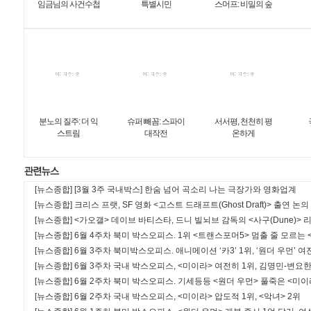
임금님의 사건수첩
특별시민
스머프: 비밀의 숲
분노의 질주: 더 익
슈퍼 빼꼼: 스파이
서서평, 천천히 평
스트림
대작전
온하게
[뉴스종합]
[3월 3주 국내박스] 한숨 넘어 곡소리 나는 극장가와 영화업계
[뉴스종합]
크리스 프랫, SF 영화 <고스트 드래프트(Ghost Draft)> 출연 논의
[뉴스종합]
<가오갤> 데이브 바티스타, 드니 빌뇌브 감독의 <사구(Dune)>
[뉴스종합]
6월 4주차 북미 박스오피스. 1위 <트랜스포머5> 멈출 줄 모르는 
[뉴스종합]
6월 3주차 북미박스오피스. 애니메이션 ‘카3’ 1위, ‘원더 우먼’ 
[뉴스종합]
6월 3주차 국내 박스오피스, <미이라> 여전히 1위, 김명민-변요한
[뉴스종합]
6월 2주차 북미 박스오피스. 기세등등 <원더 우먼> 풀죽은 <미이
[뉴스종합]
6월 2주차 국내 박스오피스, <미이라> 압도적 1위, <악녀> 2위