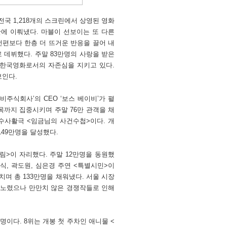
전국 1,218개의 스크린에서 상영된 영화
만에 이뤄냈다. 마블이 선보이는 또 다른
전편보다 한층 더 뜨거운 반응을 끌어 내
로 데뷔했다. 주말 83만명의 사랑을 받은
 한국영화로서의 자존심을 지키고 있다.
보인다.
주식회사’의 CEO ‘보스 베이비’가 펼
까지 집중시키며 주말 76만 관객을 채
믹수사활극 <임금님의 사건수첩>이다. 개
149만명을 달성했다.
림>이 자리했다. 주말 12만명을 동원했
식, 곽도원, 심은경 주연 <특별시민>이
치며 총 133만명을 채워냈다. 서울 시장
를 노렸으나 만만치 않은 경쟁작들로 인해
명이다. 8위는 개봉 첫 주차인 애니물 <