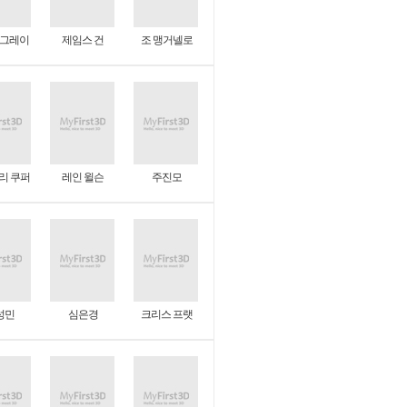
리 그레이
제임스 건
조 맹거넬로
리 쿠퍼
레인 윌슨
주진모
성민
심은경
크리스 프랫