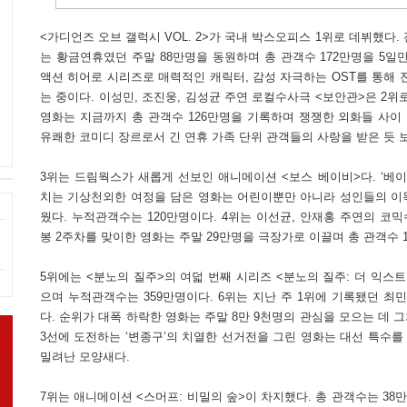
<가디언즈 오브 갤럭시 VOL. 2>가 국내 박스오피스 1위로 데뷔했다. 
는 황금연휴였던 주말 88만명을 동원하며 총 관객수 172만명을 5일
액션 히어로 시리즈로 매력적인 캐릭터, 감성 자극하는 OST를 통해 
는 중이다. 이성민, 조진웅, 김성균 주연 로컬수사극 <보안관>은 2위
영화는 지금까지 총 관객수 126만명을 기록하며 쟁쟁한 외화들 사이
유쾌한 코미디 장르로서 긴 연휴 가족 단위 관객들의 사랑을 받은 듯 
3위는 드림웍스가 새롭게 선보인 애니메이션 <보스 베이비>다. ‘베이비
치는 기상천외한 여정을 담은 영화는 어린이뿐만 아니라 성인들의 이목
웠다. 누적관객수는 120만명이다. 4위는 이선균, 안재홍 주연의 코
봉 2주차를 맞이한 영화는 주말 29만명을 극장가로 이끌며 총 관객수 
5위에는 <분노의 질주>의 여덟 번째 시리즈 <분노의 질주: 더 익스트
으며 누적관객수는 359만명이다. 6위는 지난 주 1위에 기록됐던 최민
다. 순위가 대폭 하락한 영화는 주말 8만 9천명의 관심을 모으는 데 그
3선에 도전하는 ‘변종구’의 치열한 선거전을 그린 영화는 대선 특수
밀려난 모양새다.
7위는 애니메이션 <스머프: 비밀의 숲>이 차지했다. 총 관객수는 38만