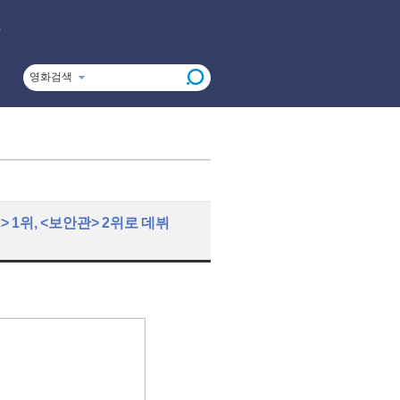
영화검색
> 1위, <보안관> 2위로 데뷔