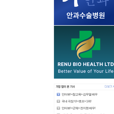
인터뷰! <참교육> 김무열 배우
국내 극장가! <호프> 1위!
인터뷰! <군체> 전지현 배우!