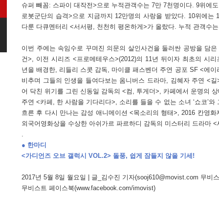
슈퍼 빼꼼: 스파이 대작전>으로 누적관객수는 7만 7천명이다. 9위에도
로봇군단의 습격>으로 지금까지 12만명의 사랑을 받았다. 10위에는 1
다룬 다큐멘터리 <서서평, 천천히 평온하게>가 올랐다. 누적 관객수는 
이번 주에는 속임수로 꾸며진 의문의 살인사건을 둘러싼 공방을 담은 
건>, 이전 시리즈 <프로메테우스>(2012)의 11년 뒤이자 최초의 시리즈 
년을 배경한, 리들리 스콧 감독, 마이클 패스벤더 주연 공포 SF <에이
비추며 그들의 인생을 들여다보는 옴니버스 드라마, 김혜자 주연 <길
어 닥친 위기를 그린 신동일 감독의 <컴, 투게더>, 카페에서 운명의 
주연 <카페, 한 사람을 기다리다>, 소리를 들을 수 없는 소녀 ‘쇼코’와
흐른 후 다시 만나는 감성 애니메이션 <목소리의 형태>, 2016 칸영화
외국어영화상을 수상한 아쉬가르 파르하디 감독의 미스터리 드라마 <
.
● 한마디
<가디언즈 오브 갤럭시 VOL.2> 돌풍, 쉽게 잠들지 않을 기세!
2017년 5월 8일 월요일 |
글_김수진 기자(sooj610@movist.com 무비
무비스트 페이스북(www.facebook.com/imovist)