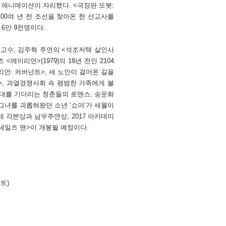
 애니메이션이 자리했다. <극장판 또봇:
00여 년 전 조선을 찾아온 한 선교사를
6만 9천명이다.
고수, 김주혁 주연의 <석조저택 살인사
<에이리언>(1979)의 18년 전인 2104
리언: 커버넌트>, 세 노인이 걸어온 길을
>, 과열경쟁사회 속 평범한 가족에게 불
상대를 기다리는 청춘들의 로맨스, 송운화
 그녀를 괴롭혀왔던 소년 ‘쇼야’가 세월이
제 각본상과 남우주연상, 2017 아카데미
세일즈 맨>이 개봉될 예정이다.
스트)