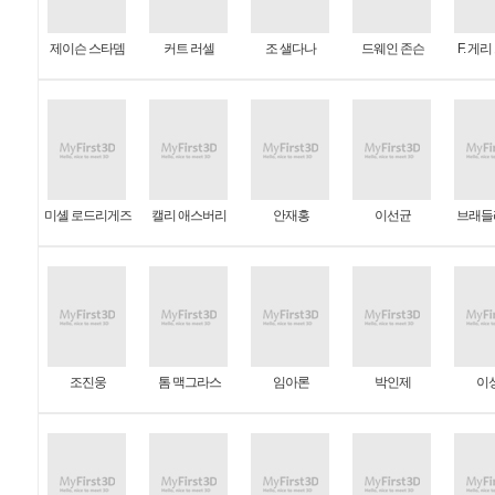
제이슨 스타뎀
커트 러셀
조 샐다나
드웨인 존슨
F. 게
미셸 로드리게즈
캘리 애스버리
안재홍
이선균
브래들
조진웅
톰 맥그라스
임아론
박인제
이