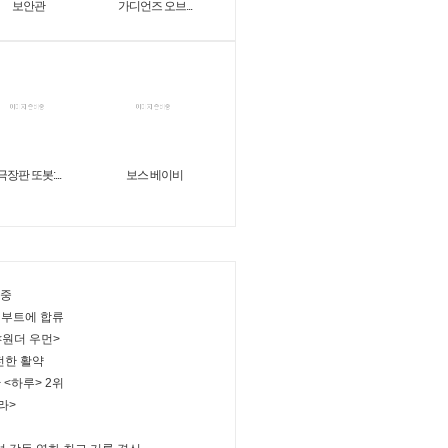
보안관
가디언즈 오브...
극장판 또봇:...
보스 베이비
 중
 리부트에 합류
<원더 우먼>
여전한 활약
 <하루> 2위
라>