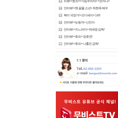
리뷰! <호프><가능주의자> <모아나>
인터뷰! <맨 끝줄 소년> 최현욱 배우
북미 극장가! <오디세이> 1위!
인터뷰! <눈동자> 신민아
인터뷰! <지느러미> 박세영 감독!
인터뷰! <호프> 정호연!
인터뷰! <호프> 나홍진 감독!