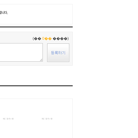
(��
0��
����)