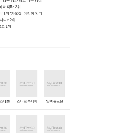
여성 감독 영화 최고 기록 경신
의 해적5> 2위
’ 1위 ‘가오갤’ 여전히 인기
니다> 2위
르고 1위
즈 테론
스티브 부세미
알렉 볼드윈