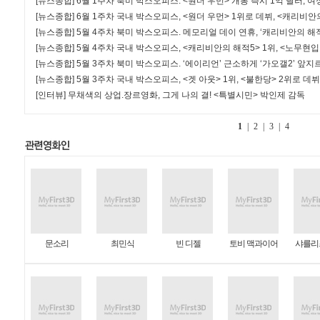
[뉴스종합]
6월 1주차 북미 박스오피스. <원더 우먼> 개봉 즉시 1억 달러, 
[뉴스종합]
6월 1주차 국내 박스오피스, <원더 우먼> 1위로 데뷔, <캐리비안
[뉴스종합]
5월 4주차 북미 박스오피스. 메모리얼 데이 연휴, ‘캐리비안의 해적
[뉴스종합]
5월 4주차 국내 박스오피스, <캐리비안의 해적5> 1위, <노무현입
[뉴스종합]
5월 3주차 북미 박스오피스. ‘에이리언’ 근소하게 ‘가오갤2’ 앞지
[뉴스종합]
5월 3주차 국내 박스오피스, <겟 아웃> 1위, <불한당> 2위로 데뷔
[인터뷰]
무채색의 상업.장르영화, 그게 나의 결! <특별시민> 박인제 감독
1
|
2
|
3
|
4
문소리
최민식
빈 디젤
토비 맥과이어
샤를리